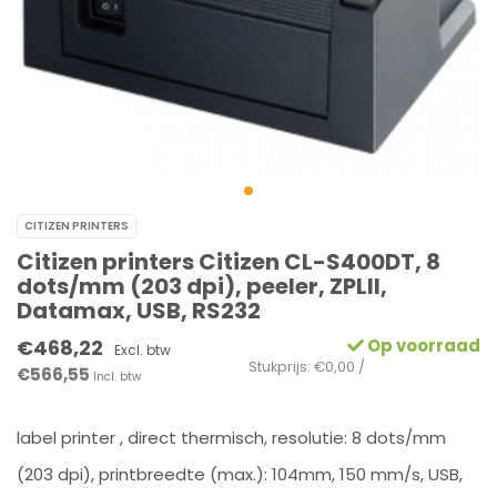
CITIZEN PRINTERS
Citizen printers Citizen CL-S400DT, 8
dots/mm (203 dpi), peeler, ZPLII,
Datamax, USB, RS232
€468,22
Op voorraad
Excl. btw
Stukprijs: €0,00 /
€566,55
Incl. btw
label printer , direct thermisch, resolutie: 8 dots/mm
(203 dpi), printbreedte (max.): 104mm, 150 mm/s, USB,