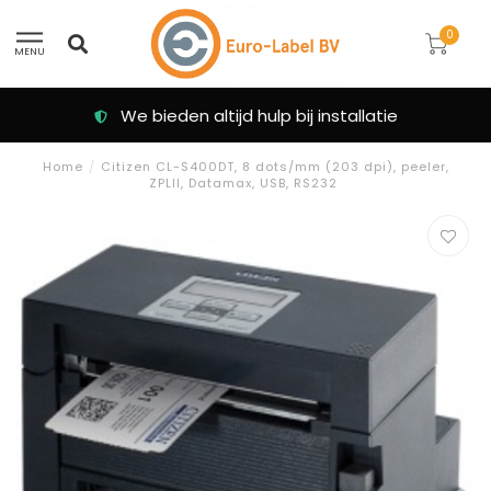
0
MENU
We bieden altijd hulp bij installatie
Home
/
Citizen CL-S400DT, 8 dots/mm (203 dpi), peeler,
ZPLII, Datamax, USB, RS232