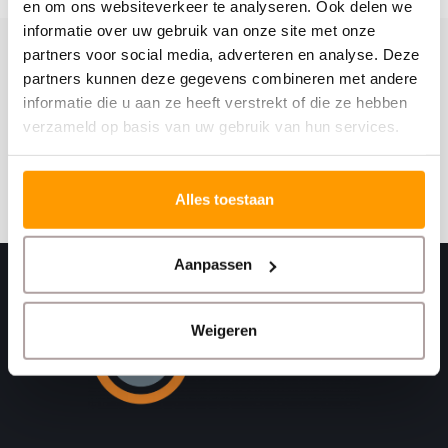
en om ons websiteverkeer te analyseren. Ook delen we
informatie over uw gebruik van onze site met onze
partners voor social media, adverteren en analyse. Deze
Schrijf je hier in voor onze nieuwsbrief
partners kunnen deze gegevens combineren met andere
informatie die u aan ze heeft verstrekt of die ze hebben
Ontvang onze nieuwste aanbiedingen en
kortingscodes
verzameld op basis van uw gebruik van hun services.
Abonneer
Alles toestaan
Aanpassen
Weigeren