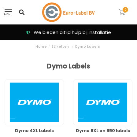
0
MENU
We bieden altijd hulp bij installatie
Home
/
Etiketten
/
Dymo Labels
Dymo Labels
Dymo 4XL Labels
Dymo 5XL en 550 labels