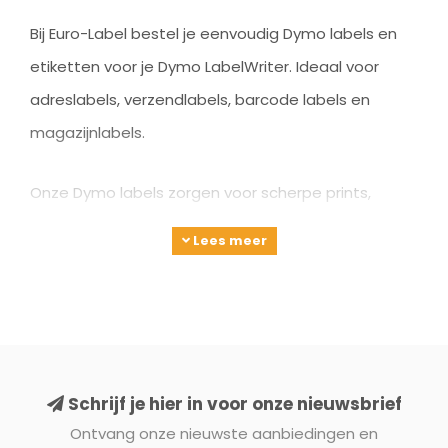
Bij Euro-Label bestel je eenvoudig Dymo labels en
etiketten voor je Dymo LabelWriter. Ideaal voor
adreslabels, verzendlabels, barcode labels en
magazijnlabels.
Onze Dymo labels zorgen voor scherpe prints,
betrouwbare prestaties en zijn verkrijgbaar in
Lees meer
verschillende formaten. Of je nu originele Dymo
labels zoekt of compatible labels voor een scherpe
prijs: wij helpen je graag met de juiste keuze.
Schrijf je hier in voor onze nieuwsbrief
Ontvang onze nieuwste aanbiedingen en
POPULAIRE DYMO LABELS