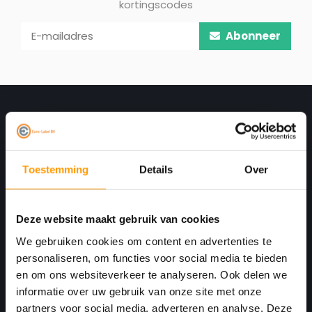
kortingscodes
Abonneer
Binnen ons assortiment vind je onder andere:
Dymo 99012
Dymo 99010
Dymo 99014
Dymo 11354
Dymo S0904980 / 4XL verzendlabels
Toestemming
Details
Over
Zo kies je eenvoudig het label dat past bij jouw
printer en toepassing.
Deze website maakt gebruik van cookies
Print. Plak. Klaar. Met een partner die met je
We gebruiken cookies om content en advertenties te
meedenkt.
personaliseren, om functies voor social media te bieden
en om ons websiteverkeer te analyseren. Ook delen we
WAAROM DYMO LABELS VAN EURO-LABEL?
Havenkant 6
informatie over uw gebruik van onze site met onze
4781 AA
partners voor social media, adverteren en analyse. Deze