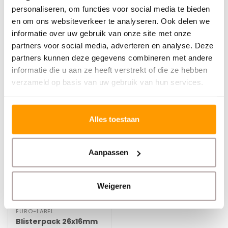
Blisterpack 26x16mm
Blisterpack 26x12mm
personaliseren, om functies voor social media te bieden
Wit permanent
Oranje permanent
en om ons websiteverkeer te analyseren. Ook delen we
informatie over uw gebruik van onze site met onze
partners voor social media, adverteren en analyse. Deze
€21,00
€25,00
partners kunnen deze gegevens combineren met andere
informatie die u aan ze heeft verstrekt of die ze hebben
verzameld op basis van uw gebruik van hun services.
Alles toestaan
Aanpassen
Weigeren
EURO-LABEL
Blisterpack 26x16mm