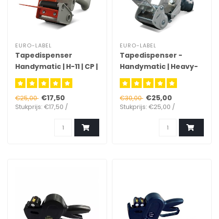
EURO-LABEL
EURO-LABEL
Tapedispenser
Tapedispenser -
Handymatic | H-11 | CP |
Handymatic | Heavy-
Met rem
Duty | Met rem
€17,50
€25,00
€25,00
€30,00
Stukprijs: €17,50 /
Stukprijs: €25,00 /