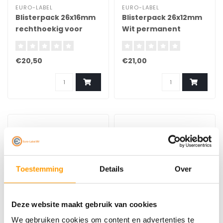
EURO-LABEL
EURO-LABEL
Blisterpack 26x16mm
Blisterpack 26x12mm
rechthoekig voor
Wit permanent
JUDO Food
€20,50
€21,00
Toestemming
Details
Over
Deze website maakt gebruik van cookies
EURO-LABEL
EURO-LABEL
We gebruiken cookies om content en advertenties te