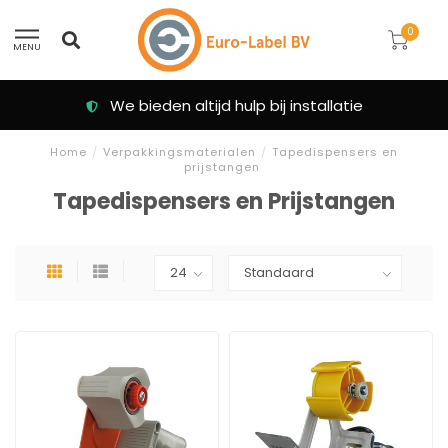
0
MENU
installatie
Klanten beoordelen ons me
Home
/
Verpakkingsmaterialen
/
Tapedispensers en
prijstangen
Tapedispensers en Prijstangen