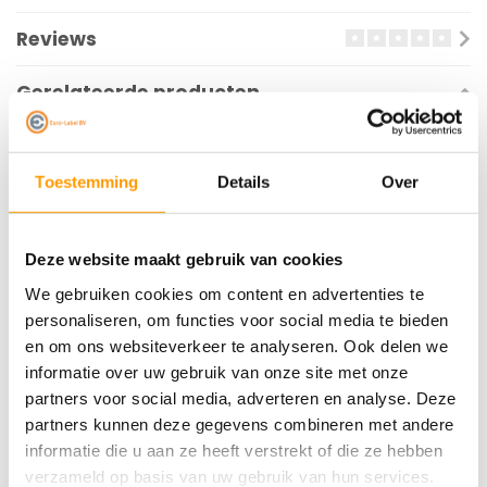
Reviews
Gerelateerde producten
Toestemming
Details
Over
Deze website maakt gebruik van cookies
We gebruiken cookies om content en advertenties te
personaliseren, om functies voor social media te bieden
EURO-LABEL
EURO-LABEL
en om ons websiteverkeer te analyseren. Ook delen we
Prijstang starterset
Tapedispenser -
informatie over uw gebruik van onze site met onze
Sato Kendo 26
Handymatic | Heavy-
partners voor social media, adverteren en analyse. Deze
Duty | Met rem
partners kunnen deze gegevens combineren met andere
informatie die u aan ze heeft verstrekt of die ze hebben
€30,00
€25,00
€30,00
verzameld op basis van uw gebruik van hun services.