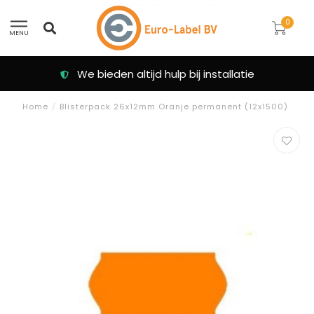
0
MENU
We bieden altijd hulp bij installatie
Home
/
Blisterpack 26x12mm Oranje permanent (12x1500)