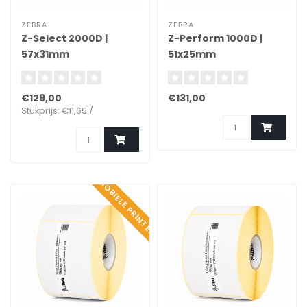
ZEBRA
ZEBRA
Z-Select 2000D |
Z-Perform 1000D |
57x31mm
51x25mm
€129,00
€131,00
Stukprijs: €11,65 /
MOBIELE PRINTER