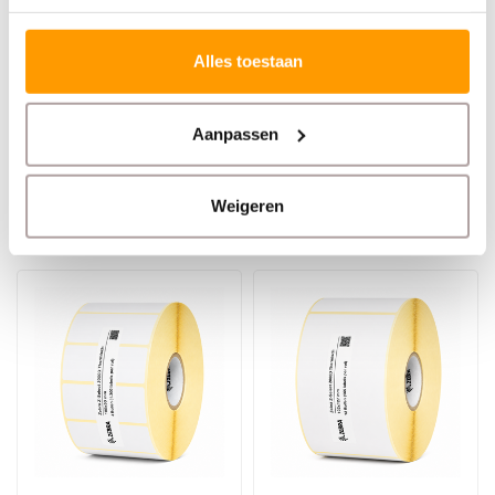
ZEBRA
ZEBRA
Z-Select 2000D |
Z-Select 2000D |
57x102mm
32x25mm
Alles toestaan
€129,00
€87,00
Aanpassen
Stukprijs: €11,25 /
Stukprijs: €10,25 /
Weigeren