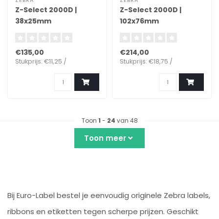
ZEBRA
ZEBRA
Z-Select 2000D |
Z-Select 2000D |
38x25mm
102x76mm
€135,00
€214,00
Stukprijs: €11,25 /
Stukprijs: €18,75 /
Toon
1
-
24
van 48
Toon meer
Bij Euro-Label bestel je eenvoudig originele Zebra labels,
ribbons en etiketten tegen scherpe prijzen. Geschikt