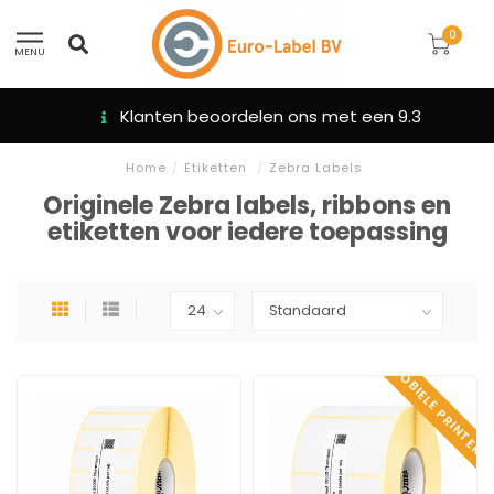
0
MENU
Klanten beoordelen ons met een 9.3
Home
/
Etiketten
/
Zebra Labels
Originele Zebra labels, ribbons en
etiketten voor iedere toepassing
MOBIELE PRINTERS