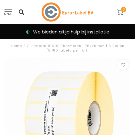
0
MENU
Klanten beoordelen ons met een 9.3
Home
/
Z-Perform 1000D Thermisch | 76x25 mm | 6 Rollen
(5.180 labels per rol)