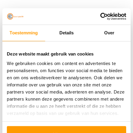
Specificaties
Formaat: 76 x 25 mm
Toestemming
Details
Over
Labels per rol: 5.180 labels
Aantal rollen: 6 rollen
Materiaal: direct thermal
Deze website maakt gebruik van cookies
Kleur: wit
We gebruiken cookies om content en advertenties te
personaliseren, om functies voor social media te bieden
en om ons websiteverkeer te analyseren. Ook delen we
informatie over uw gebruik van onze site met onze
Wij geloven dat een goede samenwerking verder gaat
partners voor social media, adverteren en analyse. Deze
partners kunnen deze gegevens combineren met andere
dan een bestelling.
informatie die u aan ze heeft verstrekt of die ze hebben
verzameld op basis van uw gebruik van hun services.
Heb je een vraag of twijfel je welke labels het beste bij
je passen?