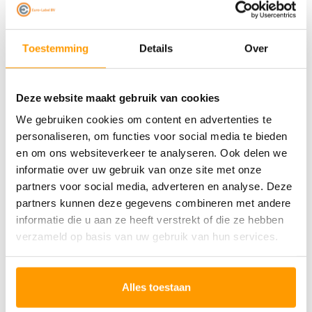
beschikbaar en is het afhankelijk van je toepassing
welke je moet kiezen. De breedte, dikte, lengte en
Toestemming
Details
Over
kwaliteit zijn hierbij belangrijk voor het juiste gebruik.
Wanneer je bijvoorbeeld gebruik maakt van zwarte
Deze website maakt gebruik van cookies
rekfolie wordt het product onder de folie niet zichtbaar.
We gebruiken cookies om content en advertenties te
Zo bescherm je je duurdere producten en zorg je voor
personaliseren, om functies voor social media te bieden
veiligheid en preventie tegen diefstal. Ook heeft deze
en om ons websiteverkeer te analyseren. Ook delen we
informatie over uw gebruik van onze site met onze
folie een hogere bescherming tegen UV-straling.
partners voor social media, adverteren en analyse. Deze
partners kunnen deze gegevens combineren met andere
Euro-Label heeft een groot assortiment in stretchfolie
informatie die u aan ze heeft verstrekt of die ze hebben
verzameld op basis van uw gebruik van hun services.
en verpakkingstape en levert direct uit voorraad.
Zowel transparant, gladde folie en zwarte folie zijn in
Alles toestaan
diverse afmetingen en rollengte uit voorraad leverbaar.