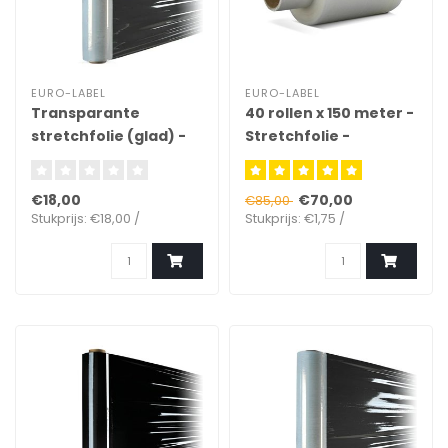
EURO-LABEL
EURO-LABEL
Transparante
40 rollen x 150 meter -
stretchfolie (glad) -
Stretchfolie -
(50cm x 300meter x
transparant (Ø38 mm
23µ)
- 140mm x 20µ)
€18,00
€70,00
€85,00
Stukprijs: €18,00 /
Stukprijs: €1,75 /