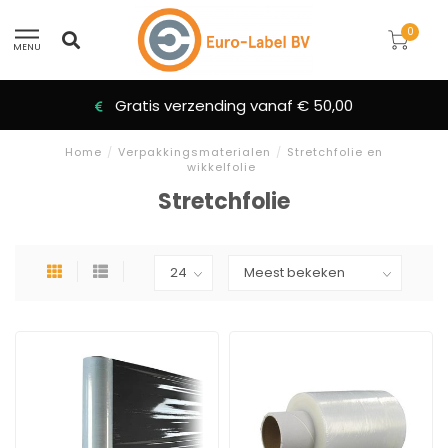
0
MENU
Gratis verzending vanaf € 50,00
Home
/
Verpakkingsmaterialen
/
Stretchfolie en
wikkelfolie
Stretchfolie