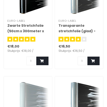
EURO-LABEL
EURO-LABEL
Zwarte Stretchfolie
Transparante
(50cm x 300meter x
stretchfolie (glad) -
23µ)
(50cm x 300meter x
20µ)
€18,00
€16,50
Stukprijs: €18,00 /
Stukprijs: €16,50 /