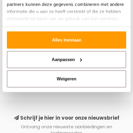
Rekfolie dispenser -
Witte stretchfolie
partners kunnen deze gegevens combineren met andere
CHR-23 -
(50cm X 300 meter X
informatie die u aan ze heeft verstrekt of die ze hebben
verchroomd
23µ)
verzameld op basis van uw gebruik van hun services.
€45,00
€18,00
€55,00
Stukprijs: €45,00 /
Stukprijs: €18,00 /
Alles toestaan
Aanpassen
Weigeren
Schrijf je hier in voor onze nieuwsbrief
Ontvang onze nieuwste aanbiedingen en
kortingscodes