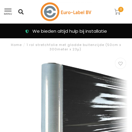
0
MENU
ijd hulp bij installatie
Klanten beoorde
Home
/
1 rol stretchfolie met gladde buitenzijde (50cm x
300meter x 23µ)