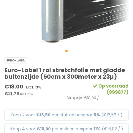
EURO-LABEL
Euro-Label 1 rol stretchfolie met gladde
buitenzijde (50cm x 300meter x 23µ)
€18,00
Op voorraad
Excl. btw
(999877)
€21,78
Incl. btw
Stukprijs: €18,00 /
Koop 2 voor
€16,50
per stuk en bespaar
8%
(€16,56 / )
Koop 4 voor
€16,00
per stuk en bespaar
11%
(€16,02 / )