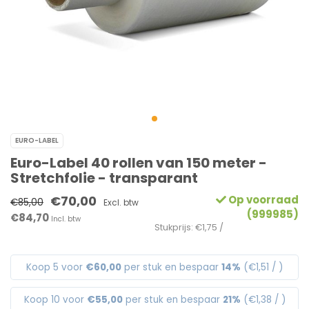
EURO-LABEL
Euro-Label 40 rollen van 150 meter -
Stretchfolie - transparant
€70,00
Op voorraad
€85,00
Excl. btw
(999985)
€84,70
Incl. btw
Stukprijs: €1,75 /
Koop 5 voor
€60,00
per stuk en bespaar
14%
(€1,51 / )
Koop 10 voor
€55,00
per stuk en bespaar
21%
(€1,38 / )