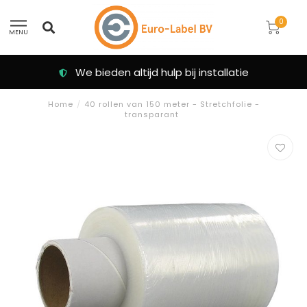
0
MENU
installatie
Klanten beoordelen ons me
Home
/
40 rollen van 150 meter - Stretchfolie -
transparant