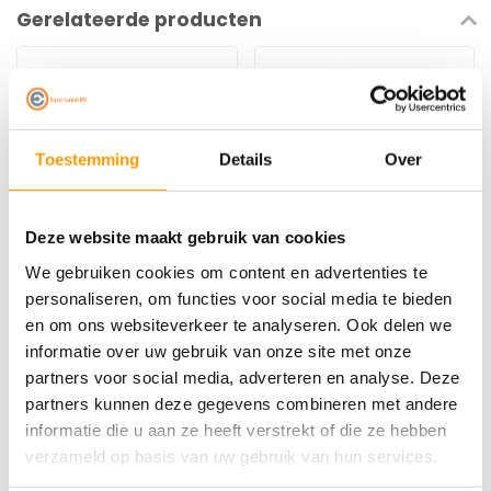
Gerelateerde producten
Toestemming
Details
Over
Deze website maakt gebruik van cookies
We gebruiken cookies om content en advertenties te
EURO-LABEL
EURO-LABEL
Transparante
Zwarte Stretchfolie
personaliseren, om functies voor social media te bieden
stretchfolie (glad) -
(50cm x 300meter x
en om ons websiteverkeer te analyseren. Ook delen we
(50cm x 300meter x
23µ)
informatie over uw gebruik van onze site met onze
23µ)
partners voor social media, adverteren en analyse. Deze
€18,00
€18,00
partners kunnen deze gegevens combineren met andere
informatie die u aan ze heeft verstrekt of die ze hebben
verzameld op basis van uw gebruik van hun services.