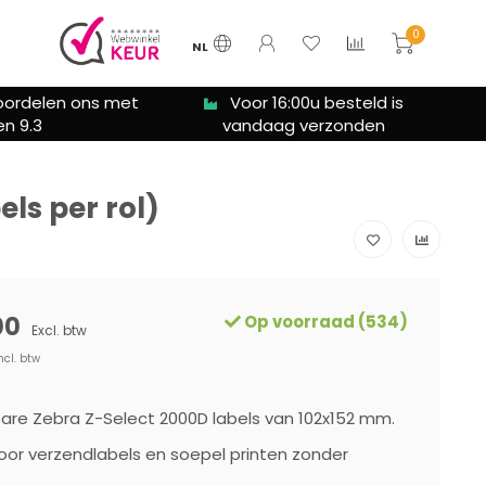
0
NL
oordelen ons met
Voor 16:00u besteld is
n 9.3
vandaag verzonden
els per rol)
00
Op voorraad (534)
Excl. btw
ncl. btw
re Zebra Z-Select 2000D labels van 102x152 mm.
oor verzendlabels en soepel printen zonder