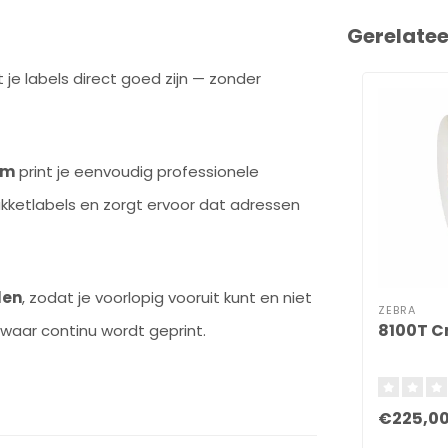
Gerelate
je labels direct goed zijn — zonder
mm
print je eenvoudig professionele
akketlabels en zorgt ervoor dat adressen
len
, zodat je voorlopig vooruit kunt en niet
ZEBRA
8100T C
 waar continu wordt geprint.
€225,0