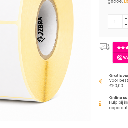
gedoe.
L
Gratis v
Voor best
€50,00
Online su
Hulp bij in
apparaat