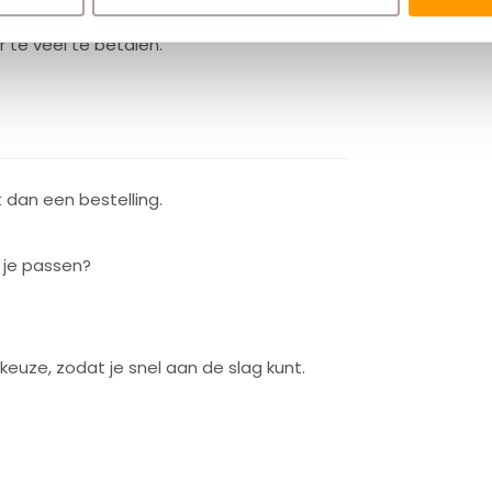
r te veel te betalen.
dan een bestelling.
j je passen?
euze, zodat je snel aan de slag kunt.