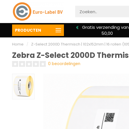
Voor 16:00u besteld is
Gratis verzending van
PRODUCTEN
vandaag verzonden
50,00
Home
/
Z-Select 2000D Thermisch | 102x152mm | 16 rollen (105
Zebra Z-Select 2000D Thermisch
0 beoordelingen