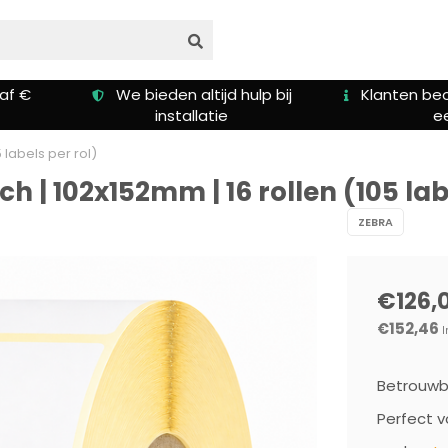
af €
We bieden altijd hulp bij
Klanten be
installatie
ee
 labels per rol)
 | 102x152mm | 16 rollen (105 lab
ZEBRA
€126,
€152,46
I
Betrouwba
Perfect v