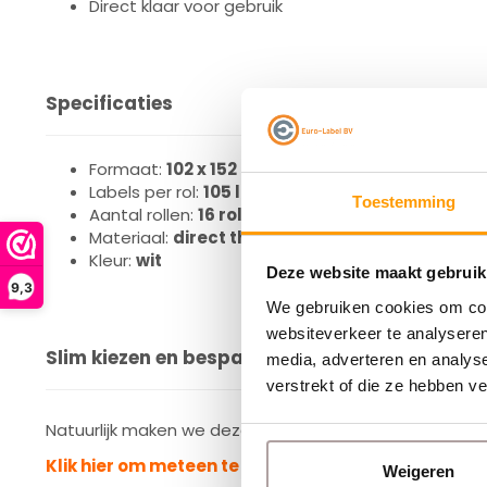
Direct klaar voor gebruik
Specificaties
Formaat:
102 x 152 mm
Labels per rol:
105 labels
Toestemming
Aantal rollen:
16 rollen
Materiaal:
direct thermal
Kleur:
wit
Deze website maakt gebruik
9,3
We gebruiken cookies om cont
websiteverkeer te analyseren
Slim kiezen en besparen
media, adverteren en analys
verstrekt of die ze hebben v
Natuurlijk maken we deze labels ook zelf.
Klik hier om meteen te besparen en profiteer van on
Weigeren