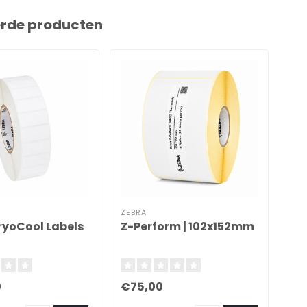
erde producten
ZEBRA
ZEB
ryoCool Labels
Z-Perform | 102x152mm
Z-
10
0
€75,00
€2