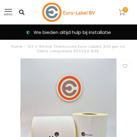
0
MENU
Klanten beoordelen ons met een 9.3
Home
/
102 x 150mm Thermische Euro-Labels 300 per rol.
Zebra compatible 800264-605