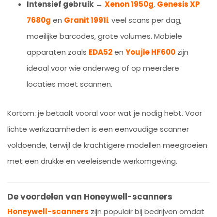
Intensief gebruik
→
Xenon 1950g
,
Genesis XP
7680g
en
Granit 1991i
. veel scans per dag,
moeilijke barcodes, grote volumes. Mobiele
apparaten zoals
EDA52
en
Youjie HF600
zijn
ideaal voor wie onderweg of op meerdere
locaties moet scannen.
Kortom: je betaalt vooral voor wat je nodig hebt. Voor
lichte werkzaamheden is een eenvoudige scanner
voldoende, terwijl de krachtigere modellen meegroeien
met een drukke en veeleisende werkomgeving.
De voordelen van Honeywell-scanners
Honeywell-scanners
zijn populair bij bedrijven omdat