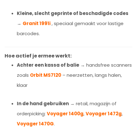
Kleine, slecht geprinte of beschadigde codes
→
Granit 1991i
, speciaal gemaakt voor lastige
barcodes.
Hoe actief je ermee werkt:
Achter een kassa of balie
→ handsfree scanners
zoals
Orbit MS7120
– neerzetten, langs halen,
klaar
In de hand gebruiken
→ retail, magazijn of
orderpicking:
Voyager 1400g
,
Voyager 1472g
,
Voyager 1470G
.