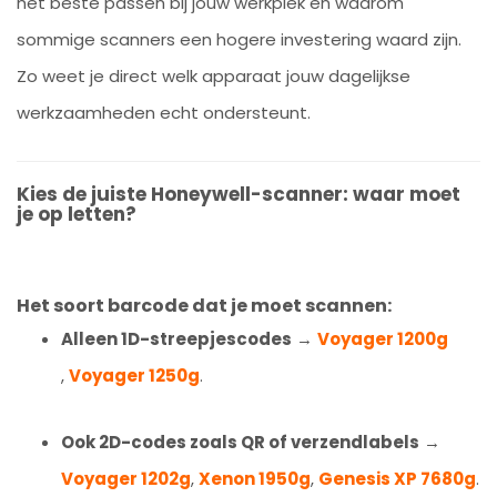
het beste passen bij jouw werkplek en waarom
sommige scanners een hogere investering waard zijn.
Zo weet je direct welk apparaat jouw dagelijkse
werkzaamheden echt ondersteunt.
Kies de juiste Honeywell-scanner: waar moet
je op letten?
Het soort barcode dat je moet scannen:
Alleen 1D-streepjescodes
→
Voyager 1200g
,
Voyager 1250g
.
Ook 2D-codes zoals QR of verzendlabels
→
Voyager 1202g
,
Xenon 1950g
,
Genesis XP 7680g
.