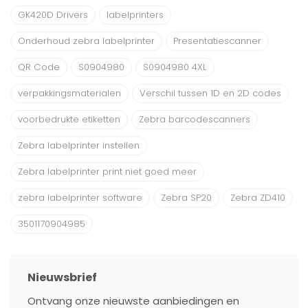
GK420D Drivers
labelprinters
Onderhoud zebra labelprinter
Presentatiescanner
QR Code
S0904980
S0904980 4XL
verpakkingsmaterialen
Verschil tussen 1D en 2D codes
voorbedrukte etiketten
Zebra barcodescanners
Zebra labelprinter instellen
Zebra labelprinter print niet goed meer
zebra labelprinter software
Zebra SP20
Zebra ZD410
3501170904985
Nieuwsbrief
Ontvang onze nieuwste aanbiedingen en