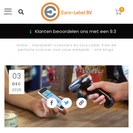
0
MENU
Klanten beoordelen ons met een 9.3
Home
/
Honeywell-scanners bij Euro‑Label: Kies de
perfecte scanner voor jouw werkplek
/
alle blogs
03
DEC
2025