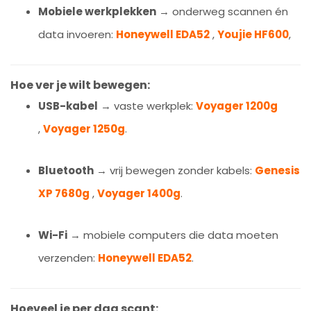
Mobiele werkplekken
→ onderweg scannen én
data invoeren:
Honeywell EDA52
,
Youjie HF600
,
Hoe ver je wilt bewegen:
USB-kabel
→ vaste werkplek:
Voyager 1200g
,
Voyager 1250g
.
Bluetooth
→ vrij bewegen zonder kabels:
Genesis
XP 7680g
,
Voyager 1400g
.
Wi-Fi
→ mobiele computers die data moeten
verzenden:
Honeywell EDA52
.
Hoeveel je per dag scant: