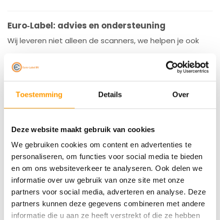
Euro‑Label: advies en ondersteuning
Wij leveren niet alleen de scanners, we helpen je ook
het meeste uit je apparaat te halen:
Persoonlijk advies bij het kiezen van het juiste
Toestemming
Details
Over
model
Deze website maakt gebruik van cookies
Hulp bij installatie en koppeling aan jouw software
We gebruiken cookies om content en advertenties te
personaliseren, om functies voor social media te bieden
Telefonische of schermdeelondersteuning voor
en om ons websiteverkeer te analyseren. Ook delen we
directe hulp
informatie over uw gebruik van onze site met onze
partners voor social media, adverteren en analyse. Deze
partners kunnen deze gegevens combineren met andere
Zo werk je efficiënter en heb je altijd een scanner die
informatie die u aan ze heeft verstrekt of die ze hebben