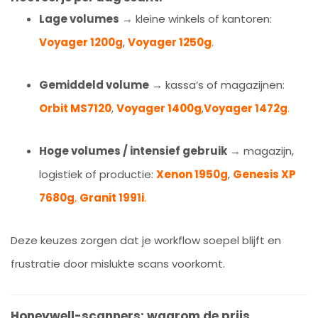
Lage volumes
→ kleine winkels of kantoren:
Voyager 1200g
,
Voyager 1250g
.
Gemiddeld volume
→ kassa’s of magazijnen:
Orbit MS7120
,
Voyager 1400g
,
Voyager 1472g
.
Hoge volumes / intensief gebruik
→ magazijn,
logistiek of productie:
Xenon 1950g
,
Genesis XP
7680g
,
Granit 1991i
.
Deze keuzes zorgen dat je workflow soepel blijft en
frustratie door mislukte scans voorkomt.
Honeywell-scanners: waarom de prijs