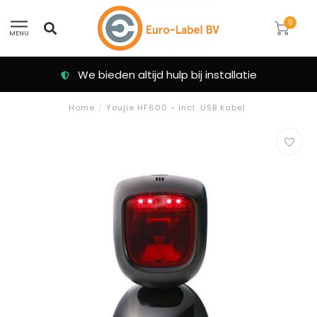
0
MENU
We bieden altijd hulp bij installatie
Home
/
Youjie HF600 - Incl. USB kabel