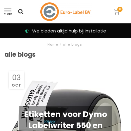
0
MENU
We bieden altijd hulp bij installatie
Home
/
alle blogs
alle blogs
03
OCT
Etiketten voor Dymo
Labelwriter 550 en