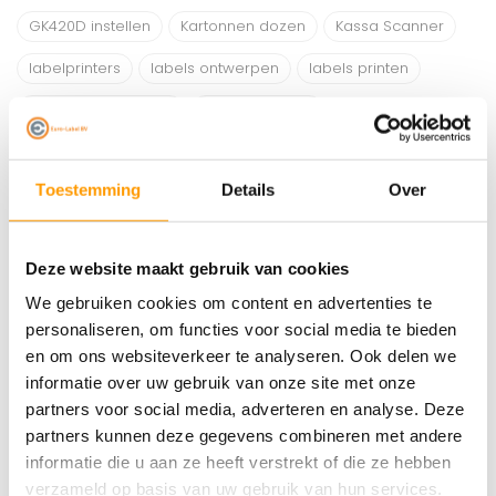
GK420D instellen
Kartonnen dozen
Kassa Scanner
labelprinters
labels ontwerpen
labels printen
My DHL Labelprinter
stickers printen
Verschil tussen GK420 en ZD421
ZD410 on Mac
Toestemming
Details
Over
zd410 on Windows
Zd421d
Zebra firmware update
Zebra Labelprinter schoonmaken
Deze website maakt gebruik van cookies
We gebruiken cookies om content en advertenties te
Nieuwsbrief
personaliseren, om functies voor social media te bieden
en om ons websiteverkeer te analyseren. Ook delen we
Ontvang onze nieuwste aanbiedingen en
kortingscodes
informatie over uw gebruik van onze site met onze
partners voor social media, adverteren en analyse. Deze
partners kunnen deze gegevens combineren met andere
informatie die u aan ze heeft verstrekt of die ze hebben
verzameld op basis van uw gebruik van hun services.