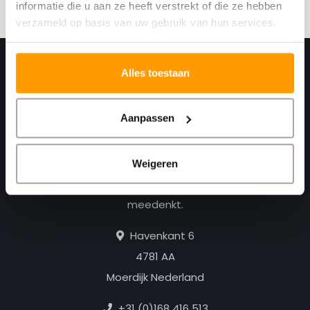
informatie die u aan ze heeft verstrekt of die ze hebben
verzameld op basis van uw gebruik van hun services.
Alles toestaan
Aanpassen
Weigeren
Print. Plak. Klaar. Met een partner die met je
meedenkt.
Havenkant 6
4781 AA
Moerdijk Nederland
+31 (0)168 416 513