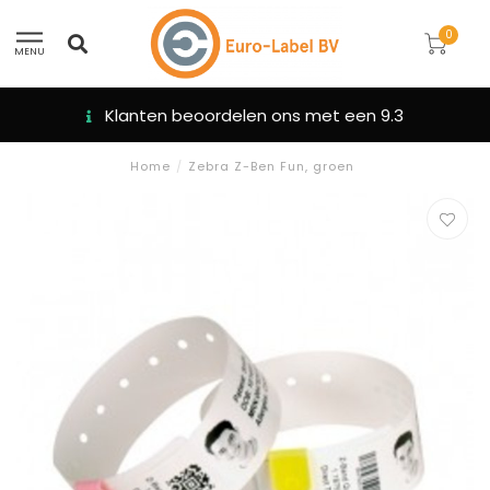
0
MENU
Klanten beoordelen ons met een 9.3
Home
/
Zebra Z-Ben Fun, groen