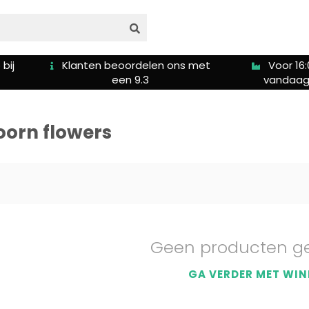
bij
Klanten beoordelen ons met
Voor 16:
een 9.3
vandaag
orn flowers
Geen producten g
GA VERDER MET WIN