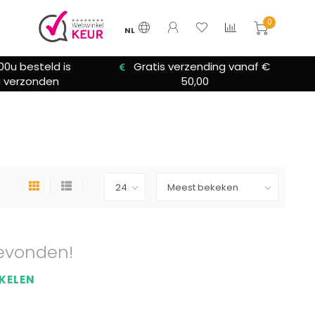
0
NL
00u besteld is
Gratis verzending vanaf €
 verzonden
50,00
evonden!
KELEN