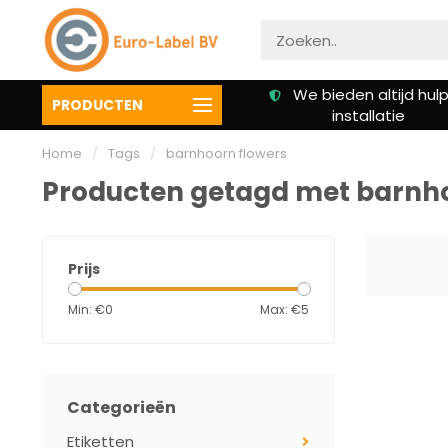
Gratis verzending vanaf €
We bieden altijd hulp 
PRODUCTEN
50,00
installatie
Home
/
Tags
/
barnhoorn flowers
Producten getagd met barnho
Prijs
Min: €
0
Max: €
5
Categorieën
Etiketten