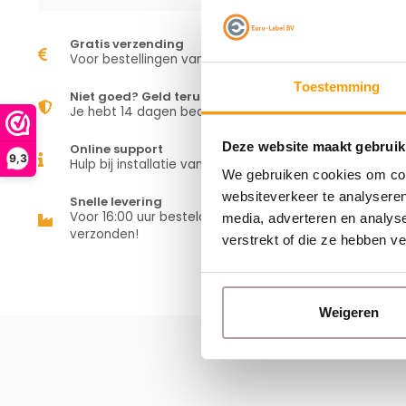
Gratis verzending
Voor bestellingen vanaf €50,00
Toestemming
Niet goed? Geld terug
Je hebt 14 dagen bedenktijd
Deze website maakt gebruik
Online support
9,3
Hulp bij installatie van je apparaat
We gebruiken cookies om cont
websiteverkeer te analyseren
Snelle levering
Voor 16:00 uur besteld is vandaag
media, adverteren en analys
verzonden!
verstrekt of die ze hebben v
Weigeren