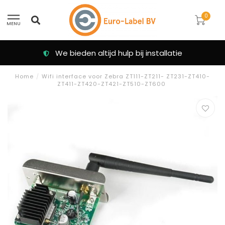
0
MENU
We bieden altijd hulp bij installatie
Home
/
Wifi interface voor Zebra ZT111-ZT211- ZT231-ZT410-
ZT411-ZT420-ZT421-ZT510-ZT600