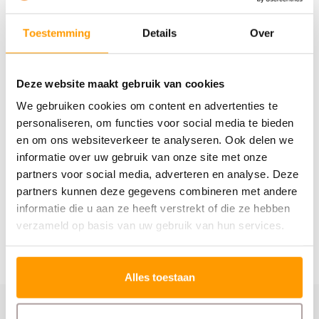
Toestemming
Details
Over
ZEBRA
ZEBRA
Printhead
Platen Roller Kit -
ZT220/ZT230 (203
voor ZT220 - ZT230
Deze website maakt gebruik van cookies
dpi)
We gebruiken cookies om content en advertenties te
personaliseren, om functies voor social media te bieden
€358,00
€55,00
en om ons websiteverkeer te analyseren. Ook delen we
informatie over uw gebruik van onze site met onze
partners voor social media, adverteren en analyse. Deze
partners kunnen deze gegevens combineren met andere
informatie die u aan ze heeft verstrekt of die ze hebben
verzameld op basis van uw gebruik van hun services.
Alles toestaan