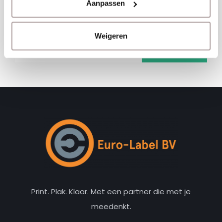
Schrijf je hier in voor onze nieuwsbrief
Aanpassen
Ontvang onze nieuwste aanbiedingen en
kortingscodes
Weigeren
Abonneer
Print. Plak. Klaar. Met een partner die met je
meedenkt.