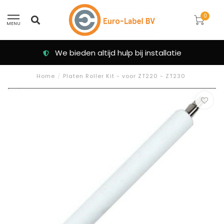
0
MENU
We bieden altijd hulp bij installatie
Home
/
Platen Roller Kit - voor ZT220 - ZT230