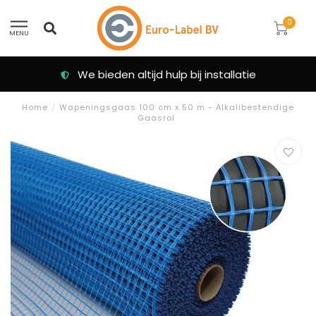
0
MENU
We bieden altijd hulp bij installatie
Home
/
Wapeningsgaas 100 cm x 50 m - Alkalibestendige
Gaasrol