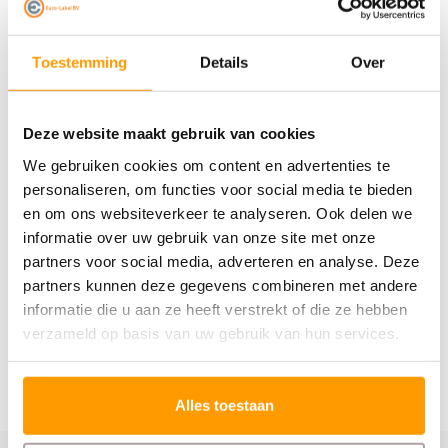
* Constructiewerk binnen en buiten
Toestemming
Details
Over
Versterk uw projecten met dit uiterst betrouwbare en
duurzame gaas.
Deze website maakt gebruik van cookies
Specificaties
We gebruiken cookies om content en advertenties te
personaliseren, om functies voor social media te bieden
en om ons websiteverkeer te analyseren. Ook delen we
Reviews
informatie over uw gebruik van onze site met onze
partners voor social media, adverteren en analyse. Deze
Gerelateerde producten
partners kunnen deze gegevens combineren met andere
informatie die u aan ze heeft verstrekt of die ze hebben
verzameld op basis van uw gebruik van hun services.
Alles toestaan