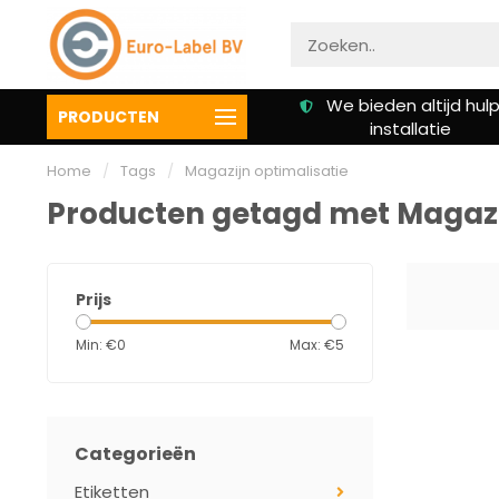
Gratis verzending vanaf €
We bieden altijd hulp 
PRODUCTEN
50,00
installatie
Home
/
Tags
/
Magazijn optimalisatie‎
Producten getagd met Magazij
Prijs
Min: €
0
Max: €
5
Categorieën
Etiketten