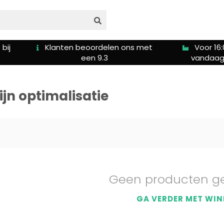
bij
Klanten beoordelen ons met
Voor 16:
een 9.3
vandaag
n optimalisatie‎
Geen producten g
GA VERDER MET WIN