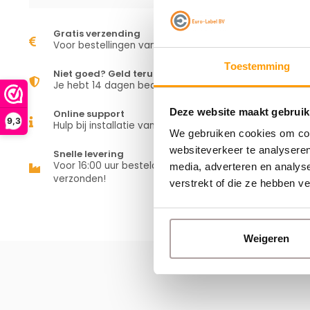
Gratis verzending
Voor bestellingen vanaf €50,00
Toestemming
Niet goed? Geld terug
Je hebt 14 dagen bedenktijd
Deze website maakt gebruik
Online support
9,3
Hulp bij installatie van je apparaat
We gebruiken cookies om cont
websiteverkeer te analyseren
Snelle levering
Voor 16:00 uur besteld is vandaag
media, adverteren en analys
verzonden!
verstrekt of die ze hebben v
Weigeren