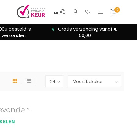
0
NL
00u besteld is
Gratis verzending vanaf €
 verzonden
50,00
evonden!
KELEN