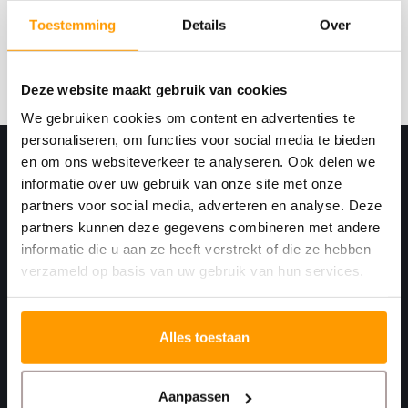
Ontvang onze nieuwste aanbiedingen en
kortingscodes
Toestemming
Details
Over
Abonneer
Deze website maakt gebruik van cookies
We gebruiken cookies om content en advertenties te
personaliseren, om functies voor social media te bieden
en om ons websiteverkeer te analyseren. Ook delen we
informatie over uw gebruik van onze site met onze
partners voor social media, adverteren en analyse. Deze
partners kunnen deze gegevens combineren met andere
informatie die u aan ze heeft verstrekt of die ze hebben
verzameld op basis van uw gebruik van hun services.
Print. Plak. Klaar. Met een partner die met je
Alles toestaan
meedenkt.
Havenkant 6
Aanpassen