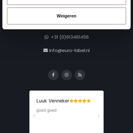
4781 AA
Moerdijk Nederland
Weigeren
+31 (0)168 416 513
+31 (0)613461456
info@euro-label.nl