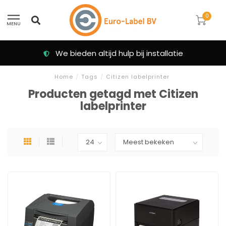
0
MENU
We bieden altijd hulp bij installatie
Home
/
Tags
/
Citizen labelprinter
Producten getagd met Citizen
labelprinter