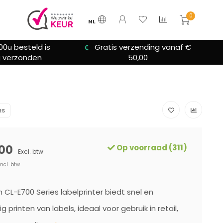
0
NL
zending vanaf €
We bieden altijd hulp bij
0,00
installatie
RS
00
Op voorraad (311)
Excl. btw
Incl. btw
n CL-E700 Series labelprinter biedt snel en
 printen van labels, ideaal voor gebruik in retail,