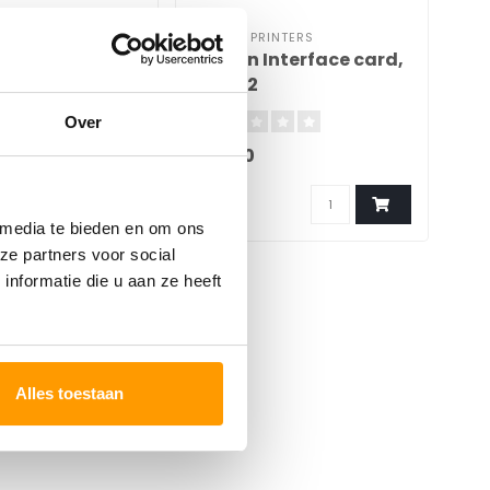
INTERS
CITIZEN PRINTERS
CIT
interface card,
Citizen Interface card,
Cit
RS-232
Wi
Over
€12,00
€1
 media te bieden en om ons
ze partners voor social
nformatie die u aan ze heeft
Alles toestaan