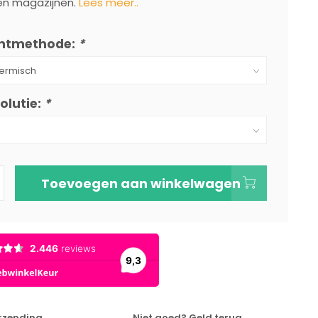
 en magazijnen.
Lees meer..
intmethode:
*
olutie:
*
Toevoegen aan winkelwagen
erzending
Niet goed? Geld terug