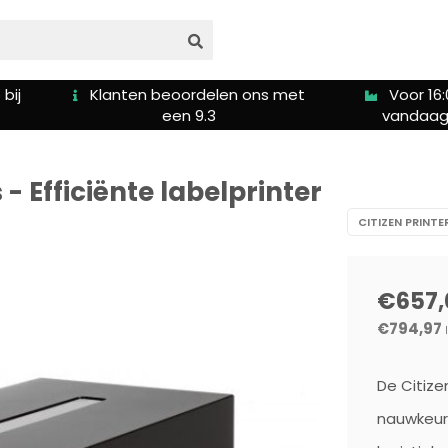
s met
Voor 16:00u besteld is
Gratis ver
vandaag verzonden
5
 - Efficiënte labelprinter
CITIZEN PRINTE
€657,
€794,97
De Citize
nauwkeurig