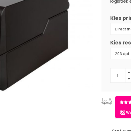
logistiek
Kies pr
Kies res
Gratis v