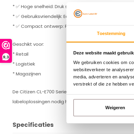
* ✅ Hoge snelheid: Druk snel en efficiënt labels af
* ✅ Gebruiksvriendelijk: Eenvoudige bediening en onde
* ✅ Compact ontwerp: Past gemakkelijk in elke werko
Toestemming
Geschikt voor:
Deze website maakt gebruik
* Retail
9,3
We gebruiken cookies om cont
* Logistiek
websiteverkeer te analyseren
* Magazijnen
media, adverteren en analys
verstrekt of die ze hebben v
De Citizen CL-E700 Series biedt tal van voordelen en i
labeloplossingen nodig hebben.
Weigeren
Specificaties