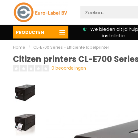
We bieden altijd hulp bij
Klanten beoordelen on
PRODUCTEN
installatie
een 9.3
Home
/
CL-E700 Series - Efficiënte labelprinter
Citizen printers CL-E700 Series
0 beoordelingen