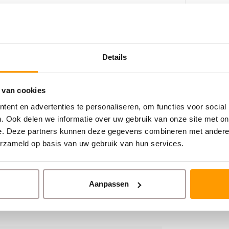
CITIZEN PR
Citizen 
rhoud
parallel
mgeving
Details
€12,00
 van cookies
ent en advertenties te personaliseren, om functies voor social
. Ook delen we informatie over uw gebruik van onze site met on
e. Deze partners kunnen deze gegevens combineren met andere i
erzameld op basis van uw gebruik van hun services.
s ideaal voor bedrijven die betrouwbare
Aanpassen