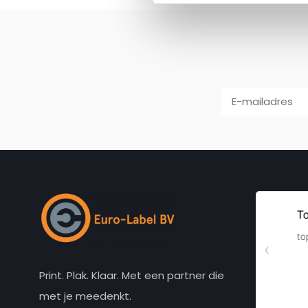
Print. Plak. Klaar. Met een partner die
met je meedenkt.