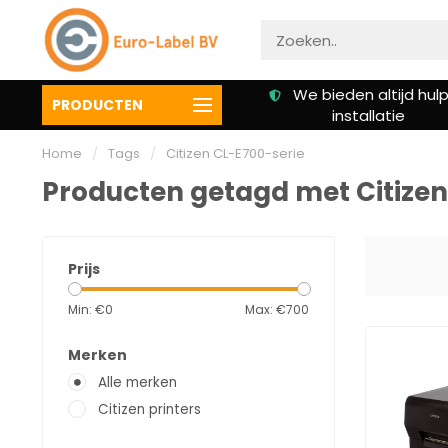
zending vanaf €
We bieden altijd hulp bij
PRODUCTEN
0,00
installatie
Home
/
Tags
/
Citizen CL-E700-serie
Producten getagd met Citizen
Prijs
Min: €
0
Max: €
700
Merken
Alle merken
Citizen printers