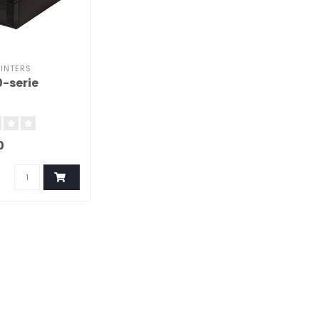
RINTERS
-serie​
0