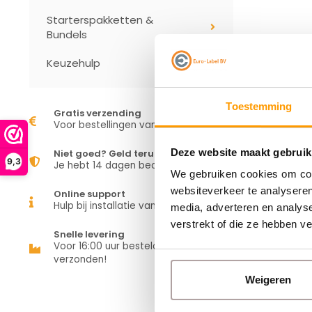
Starterspakketten &
Bundels
Keuzehulp
Toestemming
Gratis verzending
Voor bestellingen vanaf €50,00
Deze website maakt gebruik
Niet goed? Geld terug
9,3
Je hebt 14 dagen bedenktijd
We gebruiken cookies om cont
websiteverkeer te analyseren
Online support
Hulp bij installatie van je apparaat
media, adverteren en analys
verstrekt of die ze hebben v
Snelle levering
Voor 16:00 uur besteld is vandaag
verzonden!
Weigeren