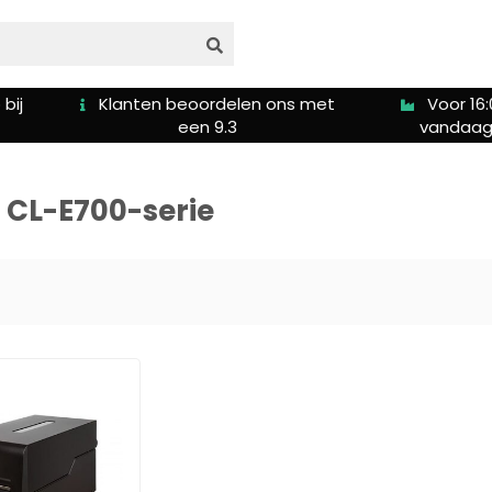
Klanten beoordelen ons met
Voor 16:00u besteld 
een 9.3
vandaag verzonden
 CL-E700-serie