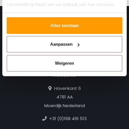
verzameld op basis van uw gebruik van hun services.
Alles toestaan
Aanpassen
Weigeren
Print. Plak. Klaar. Met een partner die met je
meedenkt.
Havenkant 6
4781 AA
Moerdijk Nederland
+31 (0)168 416 513