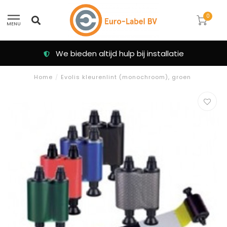
0
MENU
We bieden altijd hulp bij installatie
Home
/
Evolis kleurenlint (monochroom), groen