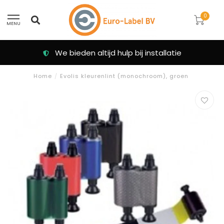
0
MENU
We bieden altijd hulp bij installatie
Home
/
Evolis kleurenlint (monochroom), groen