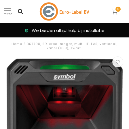
0
MENU
We bieden altijd hulp bij installatie
Home
/
DS7708, 2D, Area Imager, multi-IF, EAS, verticaal,
kabel (USB), zwart