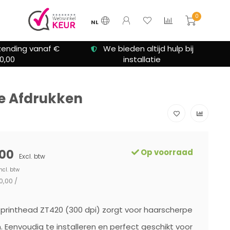
0
NL
 altijd hulp bij
Klanten beoordelen ons met
allatie
een 9.3
re Afdrukken
00
Op voorraad
Excl. btw
ncl. btw
0,00 /
printhead ZT420 (300 dpi) zorgt voor haarscherpe
. Eenvoudig te installeren en perfect geschikt voor