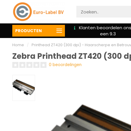
Klanten beoordelen ons met
Voor 16:00u besteld 
PRODUCTEN
een 9.3
vandaag verzonden
Home
/
Printhead ZT420 (300 dpi) - Haarscherpe en Betro
Zebra Printhead ZT420 (300 d
0 beoordelingen