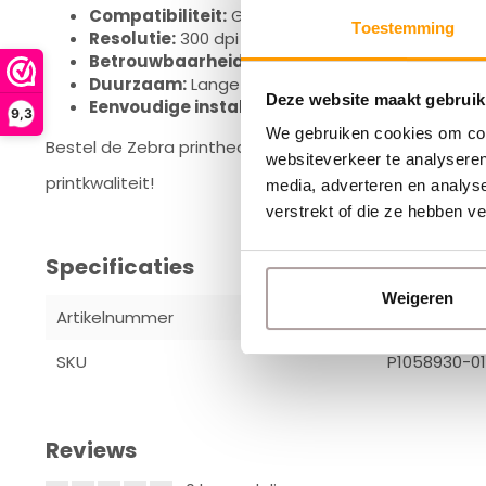
Compatibiliteit:
Geschikt voor Zebra ZT420 indus
Toestemming
Resolutie:
300 dpi voor extra scherpe en gedeta
Betrouwbaarheid:
Consistente printkwaliteit, zel
Duurzaam:
Lange levensduur en minimale onde
Deze website maakt gebruik
Eenvoudige installatie:
Snelle vervanging voork
9,3
We gebruiken cookies om cont
Bestel de Zebra printhead ZT420 (300 dpi) vandaag no
websiteverkeer te analyseren
printkwaliteit!
media, adverteren en analys
verstrekt of die ze hebben v
Specificaties
Weigeren
Artikelnummer
P1058930-0
SKU
P1058930-0
Reviews