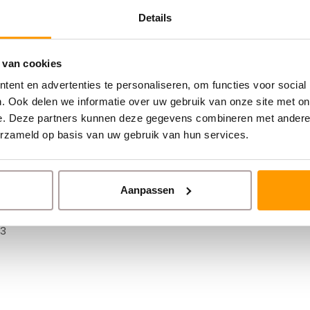
triële printers
Details
illeerde afdrukken
fs bij intensief gebruik
rhoudskosten
 van cookies
omt stilstand
ent en advertenties te personaliseren, om functies voor social
g bij Euro-Label en zorg voor optimale
. Ook delen we informatie over uw gebruik van onze site met on
e. Deze partners kunnen deze gegevens combineren met andere i
erzameld op basis van uw gebruik van hun services.
Aanpassen
13
13