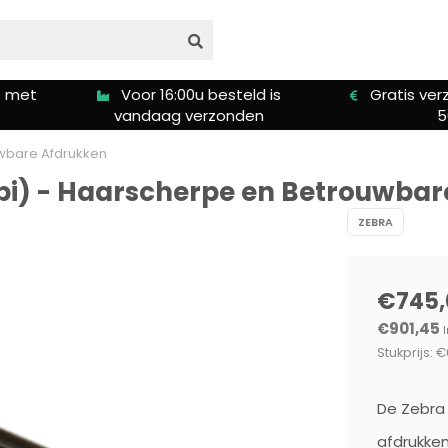
is
Gratis verzending vanaf €
We bieden
50,00
inst
uwbare Afdrukken
pi) - Haarscherpe en Betrouwba
ZEBRA
€745,
€901,45
I
Stukprijs: €
De Zebra 
afdrukken