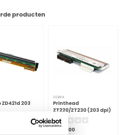
erde producten
ZEBRA
ZEB
p ZD421d 203
Printhead
Pr
ZT220/ZT230 (203 dpi)
ZT
€358,00
€5