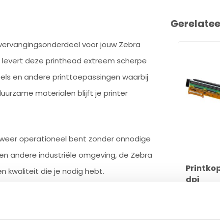
Gerelate
 vervangingsonderdeel voor jouw Zebra
pi levert deze printhead extreem scherpe
bels en andere printtoepassingen waarbij
duurzame materialen blijft je printer
el weer operationeel bent zonder onnodige
 een andere industriële omgeving, de Zebra
Printko
 kwaliteit die je nodig hebt.
dpi
€125,00