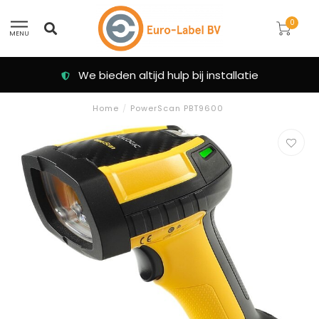
0
MENU
Klanten beoordelen ons met een 9.3
Home
/
PowerScan PBT9600