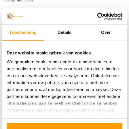
Drukke winkels en retailomgevingen
Magazijnen en voorraadbeheer
Toestemming
Details
Over
Kantooromgevingen
Met de Datalogic PowerScan PBT9600 werk je
zonder
Deze website maakt gebruik van cookies
onderbrekingen en met meer overzicht
. Euro-Label is
We gebruiken cookies om content en advertenties te
gespecialiseerd in
Datalogic scanners
– bestel jouw
personaliseren, om functies voor social media te bieden
en om ons websiteverkeer te analyseren. Ook delen we
PBT9600 vandaag nog bij ons!
informatie over uw gebruik van onze site met onze
partners voor social media, adverteren en analyse. Deze
Specificaties
partners kunnen deze gegevens combineren met andere
informatie die u aan ze heeft verstrekt of die ze hebben
Reviews
verzameld op basis van uw gebruik van hun services.
Gerelateerde producten