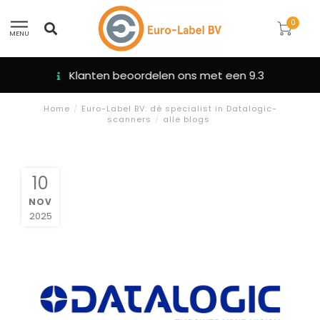
0
MENU
Klanten beoordelen ons met een 9.3
Home
/
Euro-Label BV: dé specialist in Datalogic-
scanners
/
alle blogs
10
NOV
2025