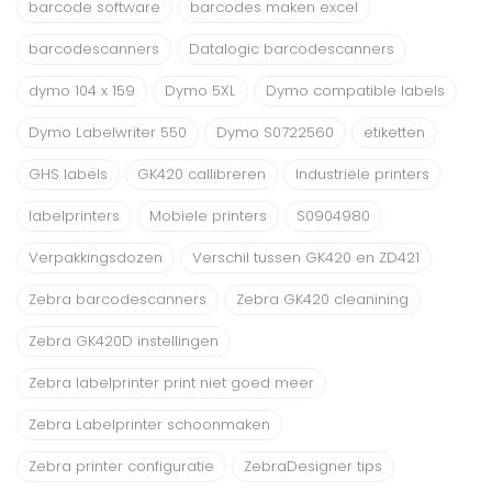
barcode software
barcodes maken excel
barcodescanners
Datalogic barcodescanners
dymo 104 x 159
Dymo 5XL
Dymo compatible labels
Dymo Labelwriter 550
Dymo S0722560
etiketten
GHS labels
GK420 callibreren
Industriële printers
labelprinters
Mobiele printers
S0904980
Verpakkingsdozen
Verschil tussen GK420 en ZD421
Zebra barcodescanners
Zebra GK420 cleanining
Zebra GK420D instellingen
Zebra labelprinter print niet goed meer
Zebra Labelprinter schoonmaken
Zebra printer configuratie
ZebraDesigner tips