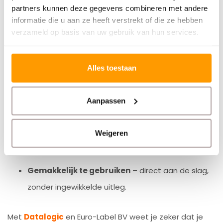
partners kunnen deze gegevens combineren met andere
Waarom kiezen voor Datalogic?
informatie die u aan ze heeft verstrekt of die ze hebben
Datalogic-producten
zijn populair omdat ze:
verzameld op basis van uw gebruik van hun services.
Betrouwbaar
– ze doen precies wat je verwacht
Alles toestaan
en gaan lang mee.
Aanpassen
Veelzijdig
– geschikt voor verschillende barcodes
en schermen, één scanner kan vaak meerdere
Weigeren
taken doen.
Gemakkelijk te gebruiken
– direct aan de slag,
zonder ingewikkelde uitleg.
Met
Datalogic
en Euro-Label BV weet je zeker dat je