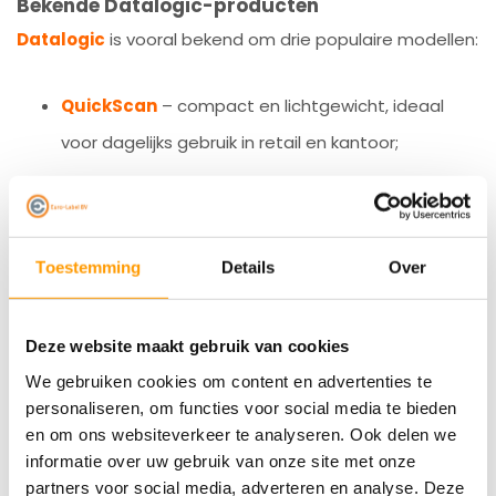
Bekende Datalogic-producten
Datalogic
is vooral bekend om drie populaire modellen:
QuickScan
– compact en lichtgewicht, ideaal
voor dagelijks gebruik in retail en kantoor;
Gryphon
– krachtige handheld scanner voor
magazijn- en logistieke toepassingen;
Toestemming
Details
Over
Memor Scan Terminals
– robuuste mobiele
Deze website maakt gebruik van cookies
computers voor datacollectie en inventarisaties.
We gebruiken cookies om content en advertenties te
personaliseren, om functies voor social media te bieden
Wij adviseren welk product voor jouw situatie het
en om ons websiteverkeer te analyseren. Ook delen we
handigst is en hoe je het eenvoudig gebruikt.
informatie over uw gebruik van onze site met onze
partners voor social media, adverteren en analyse. Deze