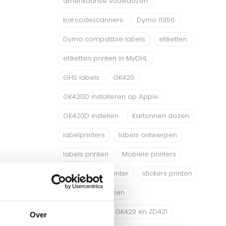
amerikaanse vouwdozen
barcodescanners
Dymo 11356
Dymo compatible labels
etiketten
etiketten printen in MyDHL
GHS labels
GK420
GK420D installeren op Apple
GK420D instellen
Kartonnen dozen
labelprinters
labels ontwerpen
labels printen
Mobiele printers
My DHL Labelprinter
stickers printen
Verpakkingsdozen
Verschil tussen GK420 en ZD421
Over