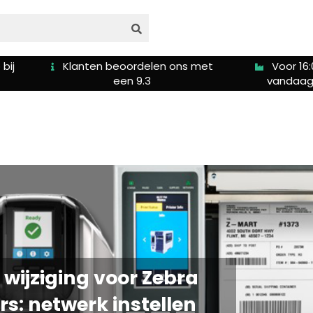
bij
Klanten beoordelen ons met
Voor 16:
een 9.3
vandaag
 wijziging voor Zebra
rs: netwerk instellen