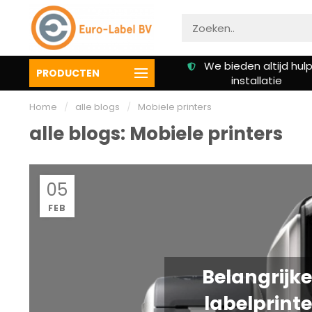
Gratis verzending vanaf €
We bieden altijd hulp 
PRODUCTEN
50,00
installatie
Home
/
alle blogs
/
Mobiele printers
alle blogs: Mobiele printers
05
FEB
Belangrijke
labelprinte