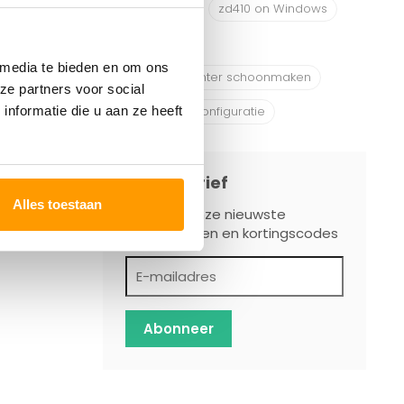
ZD410 on Mac
zd410 on Windows
Zd421d
 media te bieden en om ons
Zebra Labelprinter schoonmaken
ze partners voor social
Zebra printer configuratie
nformatie die u aan ze heeft
Nieuwsbrief
Alles toestaan
Ontvang onze nieuwste
aanbiedingen en kortingscodes
Abonneer