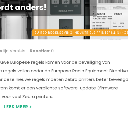
rdt anders!
EU RED REGELGEVING,
INDUSTRIËLE PRINTERS,
LINK-O
artijn Versluis
Reacties
: 0
euwe Europese regels komen voor de beveiliging van
e regels vallen onder de Europese Radio Equipment Directive
or deze nieuwe regels moeten Zebra printers beter beveilig
rom komt er een verplichte software-update (firmware-
voor veel Zebra printers.
LEES MEER