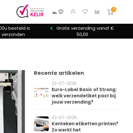
0
NL
00u besteld is
Gratis verzending vanaf €
 verzonden
50,00
Recente artikelen
22-07-2026
Euro-Label Basic of Strong:
welk verzendetiket past bij
jouw verzending?
02-07-2026
Kenteken etiketten printen?
Zo werkt het