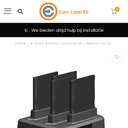
0
MENU
We bieden altijd hulp bij installatie
Home
/
4-Slots Batterij Laadstation - Memor 30/35