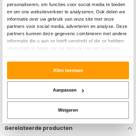
Reinigingskit
voor langdurige prestaties
personaliseren, om functies voor social media te bieden
WLAN-module
voor draadloos printen
en om ons websiteverkeer te analyseren. Ook delen we
Extra mediahouders
voor eenvoudig wisselen
informatie over uw gebruik van onze site met onze
van rollen
partners voor social media, adverteren en analyse. Deze
Met de Zebra ZT610 haal je een slimme, compacte
partners kunnen deze gegevens combineren met andere
printer in huis die perfect is voor omgevingen waar
informatie die u aan ze heeft verstrekt of die ze hebben
verzameld op basis van uw gebruik van hun services.
nauwkeurigheid en gebruiksgemak centraal staan. Of je
nu barcodes, kleine labels of ingewikkelde lay-outs print,
Alles toestaan
de ZT610 levert telkens weer strakke en betrouwbare
resultaten!
Aanpassen
Specificaties
Weigeren
Reviews
Gerelateerde producten