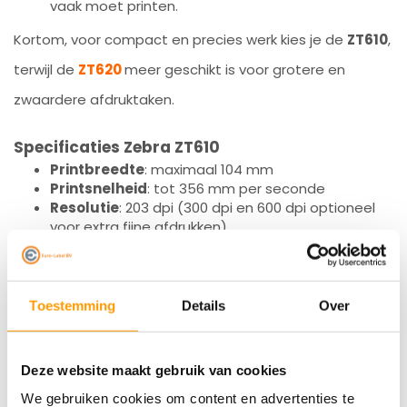
vaak moet printen.
Kortom, voor compact en precies werk kies je de
ZT610
,
terwijl de
ZT620
meer geschikt is voor grotere en
zwaardere afdruktaken.
Specificaties Zebra ZT610
Printbreedte
: maximaal 104 mm
Printsnelheid
: tot 356 mm per seconde
Resolutie
: 203 dpi (300 dpi en 600 dpi optioneel
voor extra fijne afdrukken)
Interface
: USB, RS232, Bluetooth en Ethernet
Media doorvoer
: interne rollen tot 203 mm
diameter
Display
: gekleurd, intuïtief touchscreen
Toestemming
Details
Over
Geheugen
: 512 MB RAM, 2 GB Flash
Opties en accessoires
600 dpi printkop
voor ultrahoge resolutie
Deze website maakt gebruik van cookies
afdrukken
We gebruiken cookies om content en advertenties te