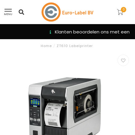
0
MENU
Klanten beoordelen ons met een 9.3
Home
/
ZT610 Labelprinter