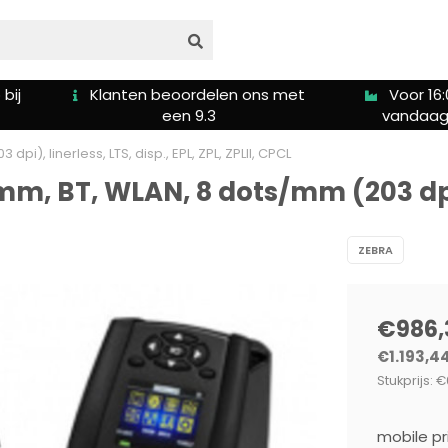
bij
Klanten beoordelen ons met
Voor 16:
een 9.3
vandaag
), linerless, LTS, disp., EPL, ZPL, ZPLII, CPCL
, BT, WLAN, 8 dots/mm (203 dpi), 
ZEBRA
€986,
€1.193,4
Stukprijs: €
mobile pr