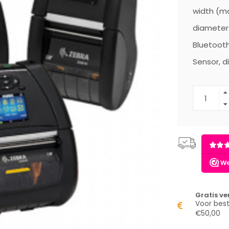
width (ma
diameter 
Bluetooth,
Sensor, d
Gratis v
Voor best
€50,00