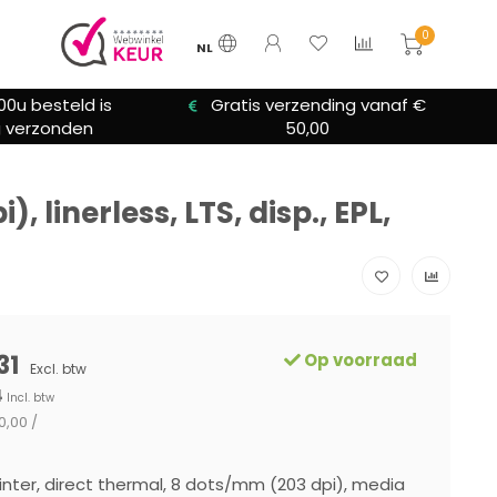
0
NL
00u besteld is
Gratis verzending vanaf €
 verzonden
50,00
linerless, LTS, disp., EPL,
31
Op voorraad
Excl. btw
4
Incl. btw
0,00 /
inter, direct thermal, 8 dots/mm (203 dpi), media