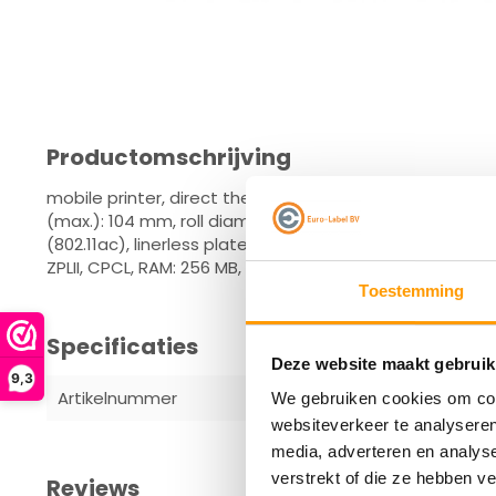
Productomschrijving
mobile printer, direct thermal, 8 dots/mm (203 dpi), m
(max.): 104 mm, roll diameter (max.): 66mm, speed (max
(802.11ac), linerless platen, Label Taken Sensor, display
ZPLII, CPCL, RAM: 256 MB, Flash: 512 MB, incl.: belt clip, 
Toestemming
Specificaties
Deze website maakt gebruik
9,3
Artikelnummer
ZQ63-AUWBE
We gebruiken cookies om cont
websiteverkeer te analyseren
media, adverteren en analys
verstrekt of die ze hebben v
Reviews