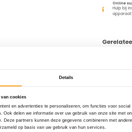
Online su
Hulp bij in
apparaat
Gerelate
edia width (max.): 104 mm, print width
.): 115 mm/sec., Bluetooth, Wi-Fi
, Black Mark Sensor, Gap Sensor, EPL, ZPL,
shoulder strap, battery, 6800 mAh
Details
 van cookies
11-00
ent en advertenties te personaliseren, om functies voor social
. Ook delen we informatie over uw gebruik van onze site met on
e. Deze partners kunnen deze gegevens combineren met andere i
erzameld op basis van uw gebruik van hun services.