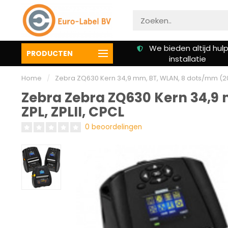
Gratis verzending vanaf €
We bieden altijd hulp 
PRODUCTEN
50,00
installatie
Home
/
Zebra ZQ630 Kern 34,9 mm, BT, WLAN, 8 dots/mm (203 dpi
Zebra Zebra ZQ630 Kern 34,9 mm
ZPL, ZPLII, CPCL
0 beoordelingen