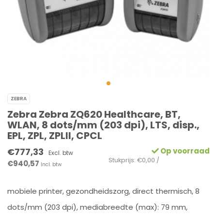
ZEBRA
Zebra Zebra ZQ620 Healthcare, BT,
WLAN, 8 dots/mm (203 dpi), LTS, disp.,
EPL, ZPL, ZPLII, CPCL
€777,33
Op voorraad
Excl. btw
Stukprijs: €0,00 /
€940,57
Incl. btw
mobiele printer, gezondheidszorg, direct thermisch, 8
dots/mm (203 dpi), mediabreedte (max): 79 mm,