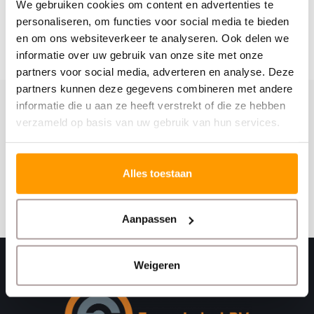
We gebruiken cookies om content en advertenties te
personaliseren, om functies voor social media te bieden
en om ons websiteverkeer te analyseren. Ook delen we
informatie over uw gebruik van onze site met onze
partners voor social media, adverteren en analyse. Deze
partners kunnen deze gegevens combineren met andere
informatie die u aan ze heeft verstrekt of die ze hebben
Schrijf je hier in voor onze nieuwsbrief
verzameld op basis van uw gebruik van hun services.
Ontvang onze nieuwste aanbiedingen en
kortingscodes
Alles toestaan
Abonneer
Aanpassen
Weigeren