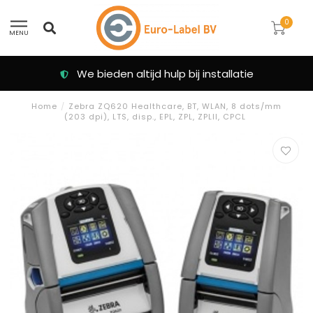
0
MENU
We bieden altijd hulp bij installatie
Home
/
Zebra ZQ620 Healthcare, BT, WLAN, 8 dots/mm
(203 dpi), LTS, disp., EPL, ZPL, ZPLII, CPCL