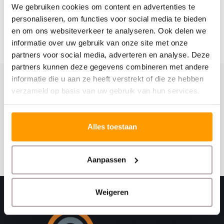
We gebruiken cookies om content en advertenties te
personaliseren, om functies voor social media te bieden
en om ons websiteverkeer te analyseren. Ook delen we
informatie over uw gebruik van onze site met onze
partners voor social media, adverteren en analyse. Deze
partners kunnen deze gegevens combineren met andere
informatie die u aan ze heeft verstrekt of die ze hebben
verzameld op basis van uw gebruik van hun services.
Schrijf je hier in voor onze nieuwsbrief
Ontvang onze nieuwste aanbiedingen en
kortingscodes
Alles toestaan
Abonneer
Aanpassen
Weigeren