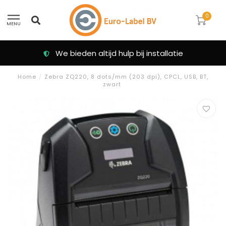
0
MENU
We bieden altijd hulp bij installatie
Home
/
Zebra ZQ220, 8 dots/mm (203 dpi), CPCL, USB, BT,
zwart