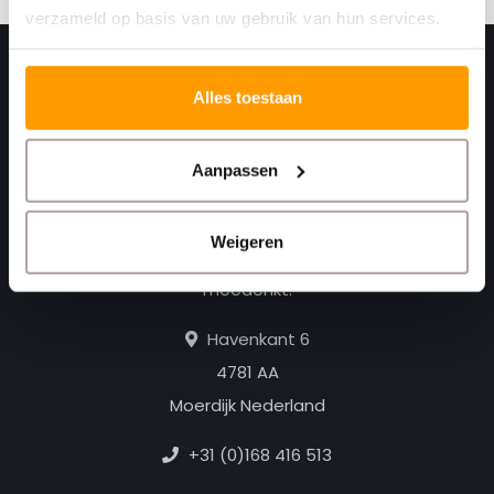
verzameld op basis van uw gebruik van hun services.
Alles toestaan
Aanpassen
Weigeren
Print. Plak. Klaar. Met een partner die met je
meedenkt.
Havenkant 6
4781 AA
Moerdijk Nederland
+31 (0)168 416 513