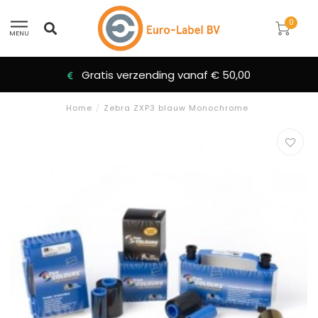
0
MENU
Gratis verzending vanaf € 50,00
Home
/
Zebra ZXP3 blauw Monochrome