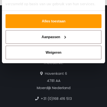
verzameld op basis van uw gebruik van hun services.
Alles toestaan
Aanpassen
Weigeren
Print. Plak. Klaar. Met een partner die met je
meedenkt.
Havenkant 6
4781 AA
Moerdijk Nederland
+31 (0)168 416 513