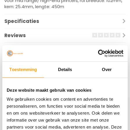
voor mid range/ high-end printers, rol breedte: 102mm,
kern: 25.4mm, lengte: 450m
Specificaties
Reviews
Gerelateerde producten
Toestemming
Details
Over
Deze website maakt gebruik van cookies
We gebruiken cookies om content en advertenties te
personaliseren, om functies voor social media te bieden
en om ons websiteverkeer te analyseren. Ook delen we
Schrijf je hier in voor onze nieuwsbrief
informatie over uw gebruik van onze site met onze
Ontvang onze nieuwste aanbiedingen en
partners voor social media, adverteren en analyse. Deze
kortingscodes