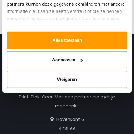
partners kunnen deze gegevens combineren met andere
informatie die u aan ze heeft verstrekt of die ze hebben
Abonneer
verzameld op basis van uw gebruik van hun services.
Alles toestaan
Aanpassen
Weigeren
Print. Plak. Klaar. Met een partner die met je
meedenkt.
Havenkant 6
4781 AA