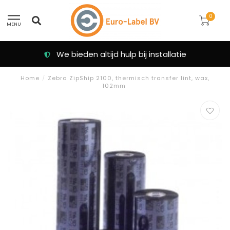
0
MENU
We bieden altijd hulp bij installatie
Home
/
Zebra ZipShip 2100, thermisch transfer lint, wax,
102mm