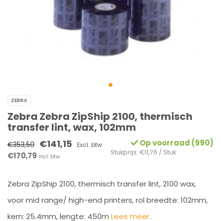
ZEBRA
Zebra Zebra ZipShip 2100, thermisch
transfer lint, wax, 102mm
€141,15
Op voorraad (990)
€353,50
Excl. btw
Stukprijs: €11,76 / Stuk
€170,79
Incl. btw
Zebra ZipShip 2100, thermisch transfer lint, 2100 wax,
voor mid range/ high-end printers, rol breedte: 102mm,
kern: 25.4mm, lengte: 450m
Lees meer..