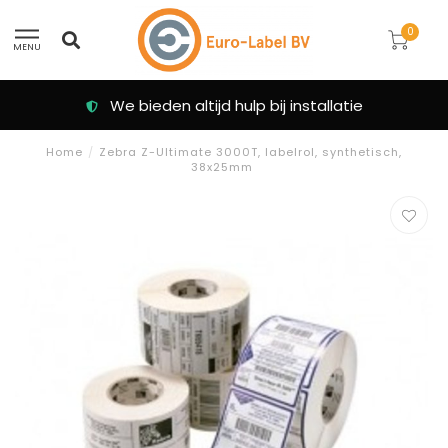
0
MENU
We bieden altijd hulp bij installatie
Home
/
Zebra Z-Ultimate 3000T, labelrol, synthetisch,
38x25mm