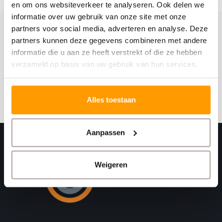
en om ons websiteverkeer te analyseren. Ook delen we
informatie over uw gebruik van onze site met onze
partners voor social media, adverteren en analyse. Deze
Schrijf je hier in voor onze nieuwsbrief
partners kunnen deze gegevens combineren met andere
informatie die u aan ze heeft verstrekt of die ze hebben
Ontvang onze nieuwste aanbiedingen en
verzameld op basis van uw gebruik van hun services.
kortingscodes
Abonneer
Alles toestaan
Aanpassen
Weigeren