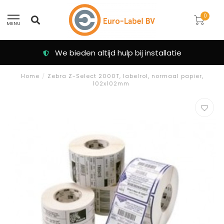
0
MENU
We bieden altijd hulp bij installatie
Home
/
Zebra Z-Select 2000T, labelrol, normaal papier,
102x102mm