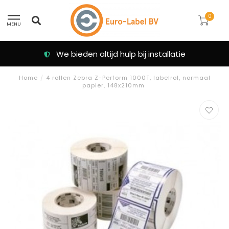
0
MENU
We bieden altijd hulp bij installatie
Home
/
4 rollen Zebra Z-Perform 1000T, labelrol, normaal
papier, 148x210mm