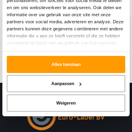
personaliseren, om functies voor social media te bieden
en om ons websiteverkeer te analyseren. Ook delen we
informatie over uw gebruik van onze site met onze
partners voor social media, adverteren en analyse. Deze
partners kunnen deze gegevens combineren met andere
Schrijf je hier in voor onze nieuwsbrief
informatie die u aan ze heeft verstrekt of die ze hebben
Ontvang onze nieuwste aanbiedingen en
verzameld op basis van uw gebruik van hun services.
kortingscodes
Abonneer
Alles toestaan
Aanpassen
Weigeren