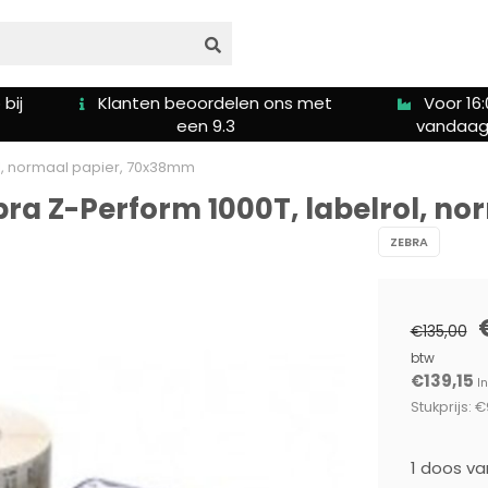
bij
Klanten beoordelen ons met
Voor 16:
een 9.3
vandaag
rol, normaal papier, 70x38mm
Zebra Z-Perform 1000T, labelrol, 
ZEBRA
€135,00
btw
€139,15
In
Stukprijs: €
1 doos va