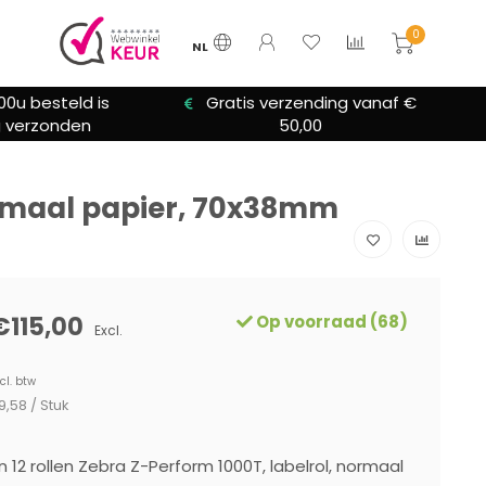
0
NL
00u besteld is
Gratis verzending vanaf €
 verzonden
50,00
normaal papier, 70x38mm
€115,00
Op voorraad (68)
Excl.
cl. btw
9,58 / Stuk
n 12 rollen Zebra Z-Perform 1000T, labelrol, normaal