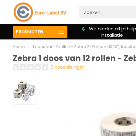
Gratis verzending vanaf €
We bieden altijd hulp 
PRODUCTEN
50,00
installatie
Home
/
1 doos van 12 rollen - Zebra Z-Perform 1000T, label
Zebra 1 doos van 12 rollen - 
0 beoordelingen