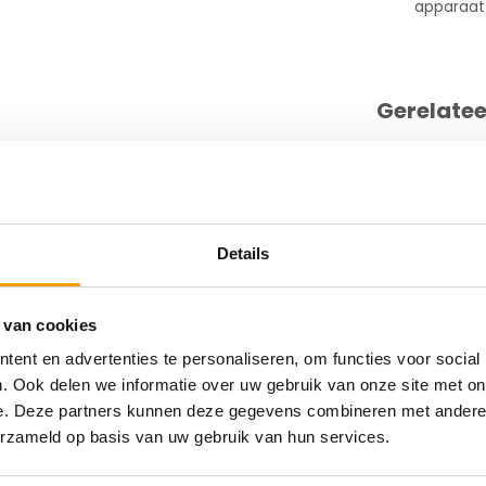
apparaat
Gerelate
oat, voor desktop-printers, kern: 25.4mm,
tten/ rollen, rec. lint: 2300 wax
Details
 van cookies
D
ent en advertenties te personaliseren, om functies voor social
. Ook delen we informatie over uw gebruik van onze site met on
e. Deze partners kunnen deze gegevens combineren met andere i
erzameld op basis van uw gebruik van hun services.