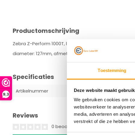
Productomschrijving
Zebra Z-Perform 1000T, labelrol, normaal papier, ongec
diameter: 127mm, afmetingen (WxH): 70x38mm, 1790 Etike
Toestemming
Specificaties
Deze website maakt gebruik
Artikelnummer
880013-038
9,3
We gebruiken cookies om cont
websiteverkeer te analyseren
Reviews
media, adverteren en analys
verstrekt of die ze hebben v
0 beoordelingen