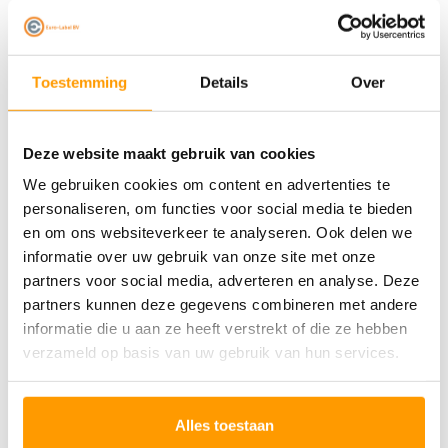
Toestemming
Details
Over
EURO-LABEL
ZEBRA
Thermische Kaartjes
Kledingkaartjes |
Deze website maakt gebruik van cookies
100 mm x 50.8 mm -
57x35mm
We gebruiken cookies om content en advertenties te
Kern 76mm - 2.500
personaliseren, om functies voor social media te bieden
kaartjes per rol
€15,00
€113,00
en om ons websiteverkeer te analyseren. Ook delen we
Stukprijs: €12,08 / Stuk
informatie over uw gebruik van onze site met onze
partners voor social media, adverteren en analyse. Deze
partners kunnen deze gegevens combineren met andere
informatie die u aan ze heeft verstrekt of die ze hebben
verzameld op basis van uw gebruik van hun services.
Alles toestaan