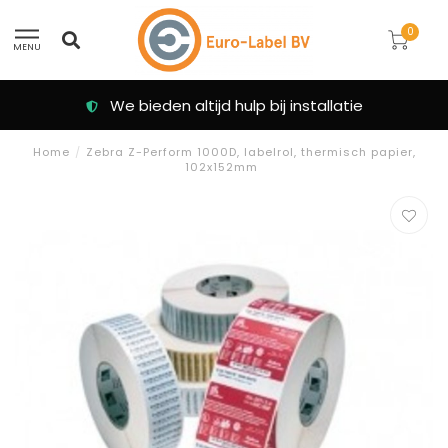
0
MENU
We bieden altijd hulp bij installatie
Home
/
Zebra Z-Perform 1000D, labelrol, thermisch papier,
102x152mm