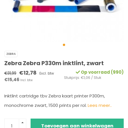
ZEBRA
Zebra Zebra P330m inktlint, zwart
€12,78
Op voorraad (990)
€31,99
Excl. btw
Stukprijs: €1,06 / Stuk
€15,46
Incl. btw
Inktlint cartridge tbv Zebra kaart printer P300m,
monochrome zwart, 1500 prints per rol.
Lees meer..
Toevoegen aan winkelwagen