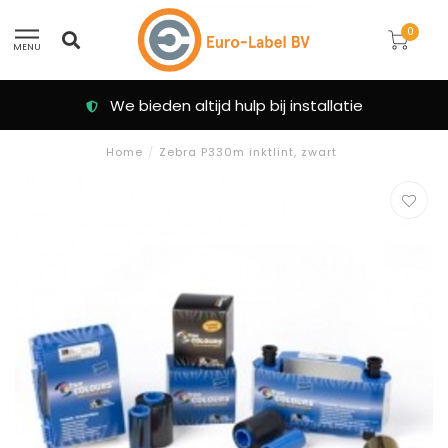
0
MENU
We bieden altijd hulp bij installatie
Home
/
Zebra P330m inktlint, zwart