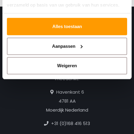
verzameld op basis van uw gebruik van hun services.
Alles toestaan
Aanpassen
Weigeren
Print. Plak. Klaar. Met een partner die met je
meedenkt.
Havenkant 6
4781 AA
Moerdijk Nederland
+31 (0)168 416 513