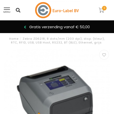
0
MENU
Gratis verzending vanaf € 50,00
Home
/
Zebra ZD621R, 8 dots/mm (203 dpi), disp. (kleur),
RTC, RFID, USB, USB Host, RS232, BT (BLE), Ethernet, grijs