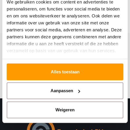
We gebruiken cookies om content en advertenties te
personaliseren, om functies voor social media te bieden
en om ons websiteverkeer te analyseren. Ook delen we
informatie over uw gebruik van onze site met onze
partners voor social media, adverteren en analyse. Deze
partners kunnen deze gegevens combineren met andere
informatie die u aan ze heeft verstrekt of die ze hebben
Schrijf je hier in voor onze nieuwsbrief
verzameld op basis van uw gebruik van hun services.
Ontvang onze nieuwste aanbiedingen en
kortingscodes
Alles toestaan
Abonneer
Aanpassen
Weigeren