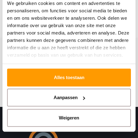
We gebruiken cookies om content en advertenties te
personaliseren, om functies voor social media te bieden
en om ons websiteverkeer te analyseren. Ook delen we
informatie over uw gebruik van onze site met onze
partners voor social media, adverteren en analyse. Deze
partners kunnen deze gegevens combineren met andere
informatie die u aan ze heeft verstrekt of die ze hebben
Schrijf je hier in voor onze nieuwsbrief
verzameld op basis van uw gebruik van hun services.
Ontvang onze nieuwste aanbiedingen en
kortingscodes
Alles toestaan
Abonneer
Aanpassen
Weigeren