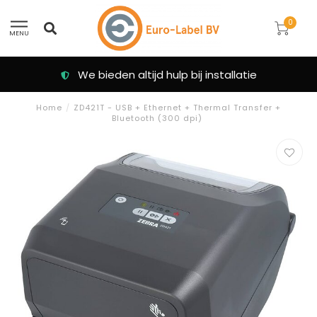
0
MENU
We bieden altijd hulp bij installatie
Home
/
ZD421T - USB + Ethernet + Thermal Transfer +
Bluetooth (300 dpi)