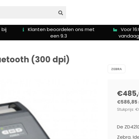
bij
Klanten beoordelen ons met
Voor 16:
een 9.3
vandaag
uetooth (300 dpi)
ZEBRA
€485,
€586,85
Stukprijs: €
De ZD421D
Zebra. Id