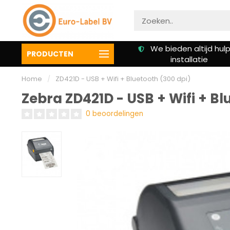
Gratis verzending vanaf €
We bieden altijd hulp 
PRODUCTEN
50,00
installatie
Home
/
ZD421D - USB + Wifi + Bluetooth (300 dpi)
Zebra ZD421D - USB + Wifi + Bl
0 beoordelingen