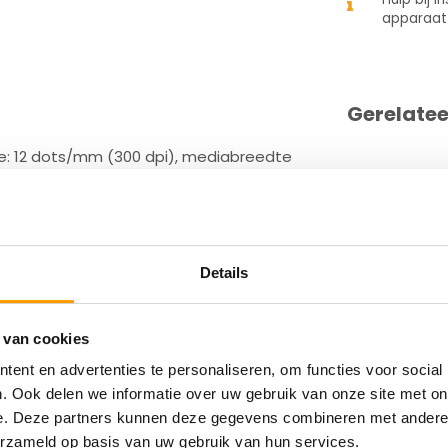
apparaat
Gerelate
utie: 12 dots/mm (300 dpi), mediabreedte
rol (max.): 127mm, snelheid(max): 102
 256 MB, Flash: 512 MB, real time clock,
g, netsnoer (EU, UK), grijs
Details
 van cookies
ent en advertenties te personaliseren, om functies voor social
0EW02EZ
. Ook delen we informatie over uw gebruik van onze site met on
e. Deze partners kunnen deze gegevens combineren met andere i
erzameld op basis van uw gebruik van hun services.