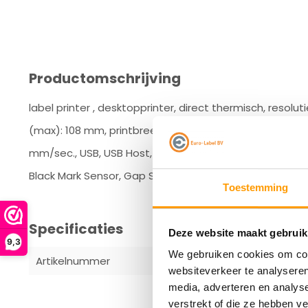
Productomschrijving
label printer , desktopprinter, direct thermisch, resol
(max): 108 mm, printbreedte (max.): 108 mm, diameter 
mm/sec., USB, USB Host, Bluetooth, WLAN (802.11ac), RAM:
Black Mark Sensor, Gap Sensor, incl.: kabel (USB), voedin
Toestemming
Specificaties
Deze website maakt gebruik
9,3
We gebruiken cookies om cont
Artikelnummer
ZD4A043-D
websiteverkeer te analyseren
media, adverteren en analys
verstrekt of die ze hebben v