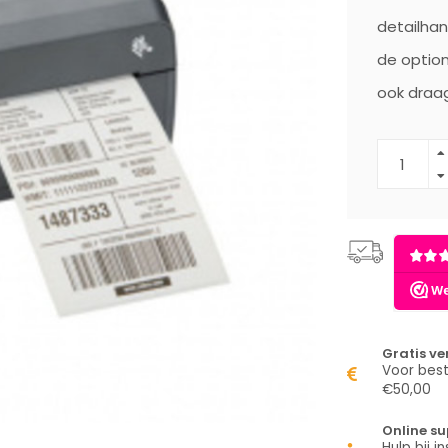
detailhan
de option
ook draa
Gratis v
Voor best
€50,00
Online su
Hulp bij in