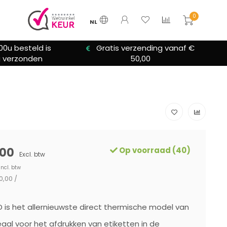
0
NL
00u besteld is
Gratis verzending vanaf €
 verzonden
50,00
00
Op voorraad (40)
Excl. btw
Incl. btw
0,00 /
 is het allernieuwste direct thermische model van
eaal voor het afdrukken van etiketten in de