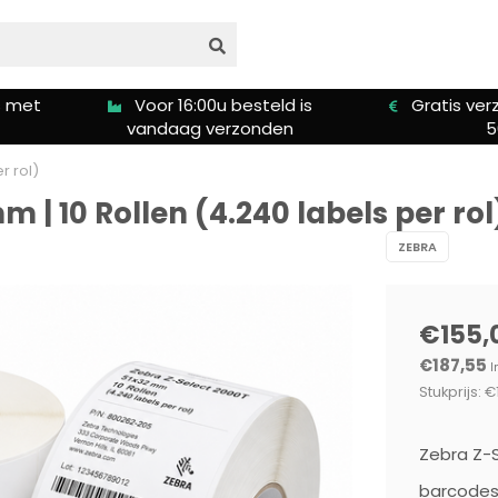
s met
Voor 16:00u besteld is
Gratis ver
vandaag verzonden
5
r rol)
 | 10 Rollen (4.240 labels per rol
ZEBRA
€155,
€187,55
I
Stukprijs: €
Zebra Z-S
barcodes,