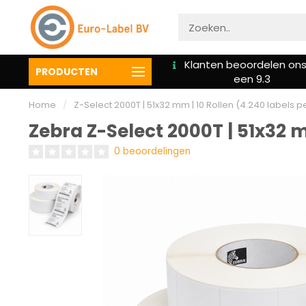
We bieden altijd hulp bij
Klanten beoordelen on
PRODUCTEN
installatie
een 9.3
Home
/
Z-Select 2000T | 51x32 mm | 10 Rollen (4.240 labels pe
Zebra Z-Select 2000T | 51x32 mm
0 beoordelingen