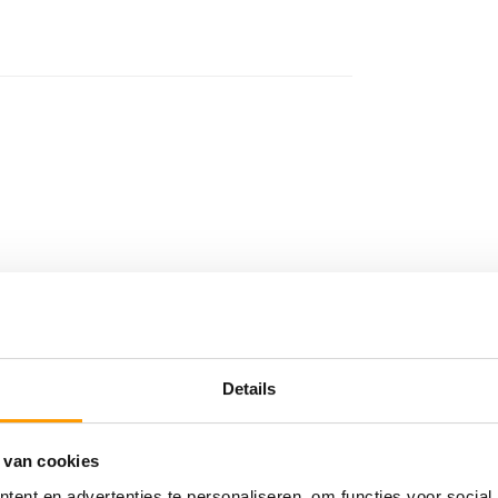
ik.
Details
id
 van cookies
al transfer printers.
ent en advertenties te personaliseren, om functies voor social