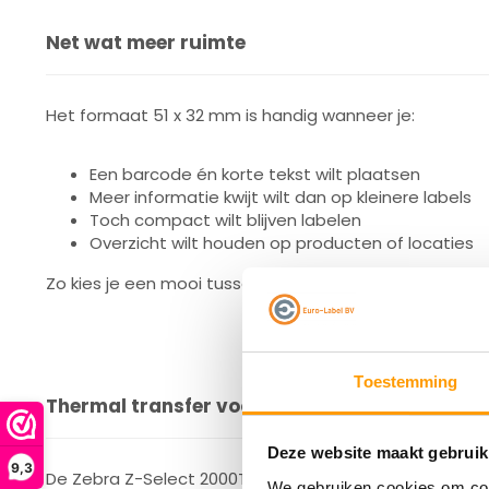
Net wat meer ruimte
Het formaat 51 x 32 mm is handig wanneer je:
Een barcode én korte tekst wilt plaatsen
Meer informatie kwijt wilt dan op kleinere labels
Toch compact wilt blijven labelen
Overzicht wilt houden op producten of locaties
Zo kies je een mooi tussenformaat voor dagelijks gebru
Toestemming
Thermal transfer voor langdurige leesbaarhe
Deze website maakt gebruik
9,3
De Zebra Z-Select 2000T labels zijn bedoeld voor therm
We gebruiken cookies om cont