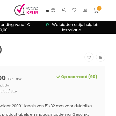
0
NL
zending vanaf €
We bieden altijd hulp bij
0,00
installatie
)
00
Op voorraad (90)
Excl. btw
ncl. btw
15,50 / Stuk
elect 2000T labels van 51x32 mm voor duidelijke
 productlabels en magazijncodering. Geschikt