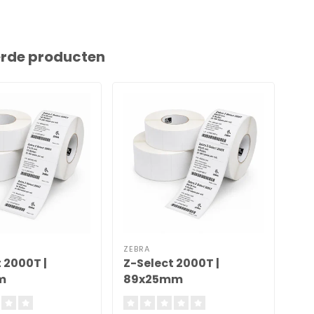
erde producten
ZEBRA
ZEB
 2000T |
Z-Select 2000T |
Z-
m
89x25mm
m