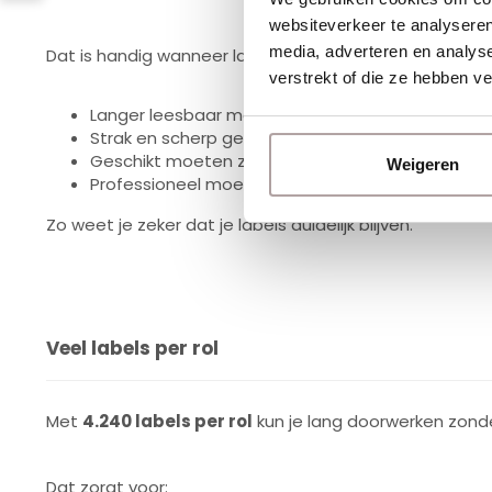
websiteverkeer te analyseren
media, adverteren en analys
Dat is handig wanneer labels:
verstrekt of die ze hebben v
Langer leesbaar moeten blijven
Strak en scherp geprint moeten worden
Geschikt moeten zijn voor dagelijks gebruik
Weigeren
Professioneel moeten ogen
Zo weet je zeker dat je labels duidelijk blijven.
Veel labels per rol
Met
4.240 labels per rol
kun je lang doorwerken zonde
Dat zorgt voor: