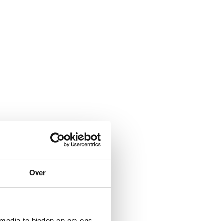
Over
 media te bieden en om ons