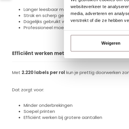
websiteverkeer te analyseren
Langer leesbaar moeten blijven
media, adverteren en analys
Strak en scherp geprint moeten worden
verstrekt of die ze hebben v
Dagelijks gebruikt worden
Professioneel moeten ogen
Weigeren
Efficiënt werken met 2.220 labels per rol
Met
2.220 labels per rol
kun je prettig doorwerken zon
Dat zorgt voor:
Minder onderbrekingen
Soepel printen
Efficiënt werken bij grotere aantallen