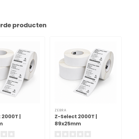
erde producten
ZEBRA
ZEB
 2000T |
Z-Select 2000T |
Z-
m
89x25mm
83