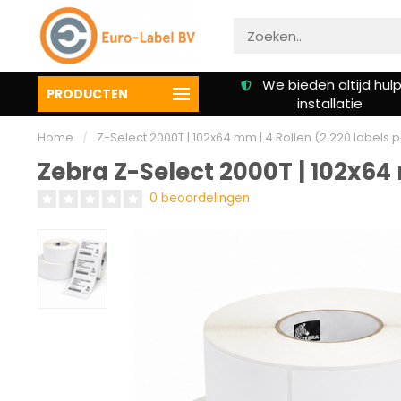
We bieden altijd hulp bij
Klanten beoordelen on
PRODUCTEN
installatie
een 9.3
Home
/
Z-Select 2000T | 102x64 mm | 4 Rollen (2.220 labels p
Zebra Z-Select 2000T | 102x64 
0 beoordelingen