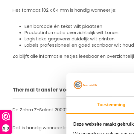
Het formaat 102 x 64 mm is handig wanneer je:
Een barcode én tekst wilt plaatsen
Productinformatie overzichtelijk wilt tonen
Logistieke gegevens duidelijk wilt printen
Labels professioneel en goed scanbaar wilt hou
Zo blijft alle informatie netjes leesbaar en overzichtelij
Thermal transfer voor langdurige leesbaarhe
Toestemming
De Zebra Z-Select 2000T labels zijn bedoeld voor therm
Deze website maakt gebruik
Dat is handig wanneer labels:
9,3
We gebruiken cookies om cont