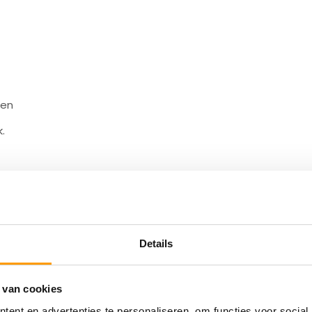
den
k.
id
Details
al transfer printers.
 van cookies
ent en advertenties te personaliseren, om functies voor social