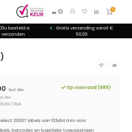
0
NL
zending vanaf €
We bieden altijd hulp bij
0,00
installatie
l)
00
Op voorraad (989)
Excl. btw
ncl. btw
25,50 / Stuk
elect 2000T labels van 102x64 mm voor
bels, barcodes en logistieke toepassingen.