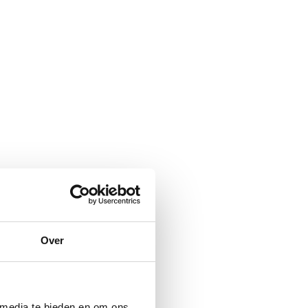
Over
 media te bieden en om ons