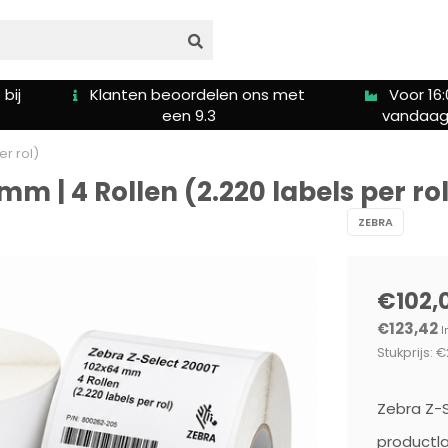
s met
Voor 16:00u besteld is
Gratis ver
vandaag verzonden
5
er rol)
mm | 4 Rollen (2.220 labels per ro
ZEBRA
€102,
€123,42
I
Stukprijs: €
Zebra Z-S
productla